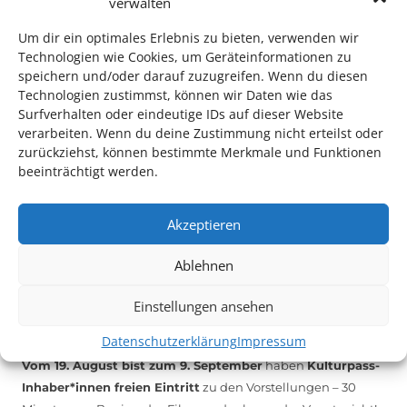
verwalten
Mithilfe im Bereich Technik
. Sie haben Interesse? Dann
melden Sie sich unter
info@kulturparkett-rhein-neckar.de
Um dir ein optimales Erlebnis zu bieten, verwenden wir
Technologien wie Cookies, um Geräteinformationen zu
speichern und/oder darauf zuzugreifen. Wenn du diesen
*KULTURTIPP SOMMERPAUSE: FESTIVAL DES DEUTSCHEN FILMS*
Technologien zustimmst, können wir Daten wie das
Surfverhalten oder eindeutige IDs auf dieser Website
verarbeiten. Wenn du deine Zustimmung nicht erteilst oder
zurückziehst, können bestimmte Merkmale und Funktionen
beeinträchtigt werden.
Akzeptieren
Ablehnen
Einstellungen ansehen
Auch dieses Jahr findet wieder das
Festival des deutschen
Datenschutzerklärung
Impressum
Films
in Ludwigshafen statt.
Vom 19. August bist zum 9. September
haben
Kulturpass-
Inhaber*innen freien Eintritt
zu den Vorstellungen – 30