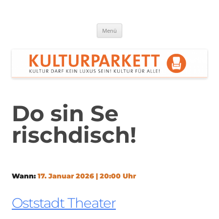
Zum
Inhalt
springen
Kulturparkett Rhein-Neckar
Kultur darf kein Luxus sein!
Menü
Do sin Se
rischdisch!
Wann:
17. Januar 2026 | 20:00 Uhr
Oststadt Theater