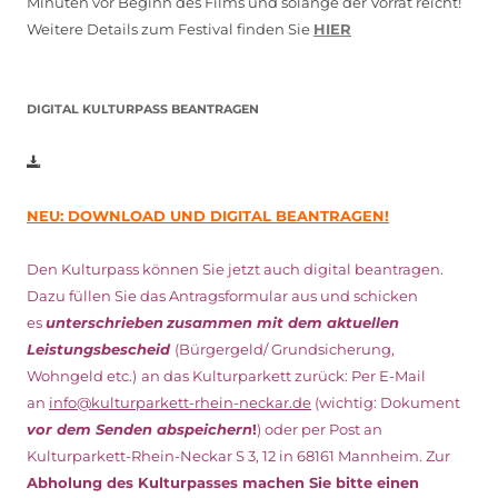
Minuten vor Beginn des Films und solange der Vorrat reicht!
Weitere Details zum Festival finden Sie
HIER
DIGITAL KULTURPASS BEANTRAGEN
NEU: DOWNLOAD UND DIGITAL BEANTRAGEN!
Den Kulturpass können Sie jetzt auch digital beantragen.
Dazu füllen Sie das Antragsformular aus und schicken
es
unterschrieben
zusammen mit dem
aktuellen
Leistungsbescheid
(Bürgergeld/ Grundsicherung,
Wohngeld etc.)
an das Kulturparkett zurück: Per E-Mail
an
info@kulturparkett-rhein-neckar.de
(wichtig: Dokument
vor dem Senden abspeichern
!
) oder per Post an
Kulturparkett-Rhein-Neckar S 3, 12 in 68161 Mannheim. Zur
Abholung des Kulturpasses machen Sie bitte einen