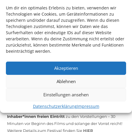
Um dir ein optimales Erlebnis zu bieten, verwenden wir
Technologien wie Cookies, um Geräteinformationen zu
speichern und/oder darauf zuzugreifen. Wenn du diesen
*KULTURTIPP SOMMERPAUSE: FESTIVAL DES DEUTSCHEN FILMS*
Technologien zustimmst, können wir Daten wie das
Surfverhalten oder eindeutige IDs auf dieser Website
verarbeiten. Wenn du deine Zustimmung nicht erteilst oder
zurückziehst, können bestimmte Merkmale und Funktionen
beeinträchtigt werden.
Akzeptieren
Ablehnen
Einstellungen ansehen
Auch dieses Jahr findet wieder das
Festival des deutschen
Films
in Ludwigshafen statt.
Datenschutzerklärung
Impressum
Vom 19. August bist zum 9. September
haben
Kulturpass-
Inhaber*innen freien Eintritt
zu den Vorstellungen – 30
Minuten vor Beginn des Films und solange der Vorrat reicht!
Weitere Details zum Festival finden Sie
HIER