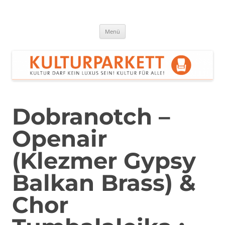
Zum
Inhalt
springen
Kulturparkett Rhein-Neckar
Kultur darf kein Luxus sein!
Menü
Dobranotch –
Openair
(Klezmer Gypsy
Balkan Brass) &
Chor