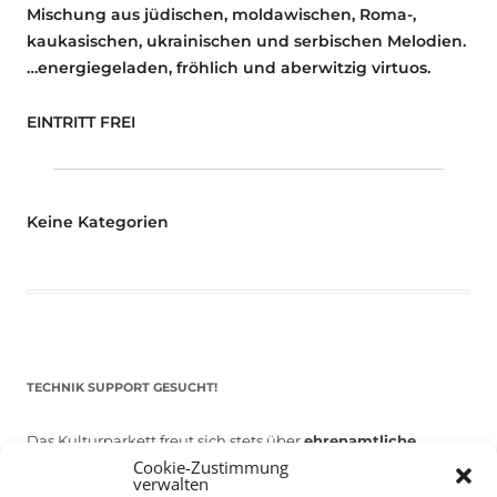
Mischung aus jüdischen, moldawischen, Roma-,
kaukasischen, ukrainischen und serbischen Melodien.
…energiegeladen, fröhlich und aberwitzig virtuos.
EINTRITT FREI
Keine Kategorien
TECHNIK SUPPORT GESUCHT!
Das Kulturparkett freut sich stets über
ehrenamtliche
Cookie-Zustimmung
Mithilfe im Bereich Technik
. Sie haben Interesse? Dann
verwalten
melden Sie sich unter
info@kulturparkett-rhein-neckar.de