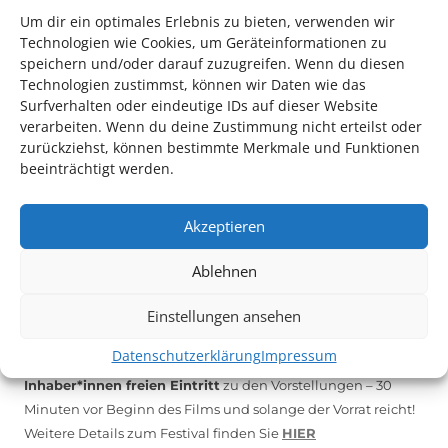
Um dir ein optimales Erlebnis zu bieten, verwenden wir
Technologien wie Cookies, um Geräteinformationen zu
*KULTURTIPP SOMMERPAUSE: FESTIVAL DES DEUTSCHEN FILMS*
speichern und/oder darauf zuzugreifen. Wenn du diesen
Technologien zustimmst, können wir Daten wie das
Surfverhalten oder eindeutige IDs auf dieser Website
verarbeiten. Wenn du deine Zustimmung nicht erteilst oder
zurückziehst, können bestimmte Merkmale und Funktionen
beeinträchtigt werden.
Akzeptieren
Ablehnen
Auch dieses Jahr findet wieder das
Festival des deutschen
Einstellungen ansehen
Films
in Ludwigshafen statt.
Datenschutzerklärung
Impressum
Vom 19. August bist zum 9. September
haben
Kulturpass-
Inhaber*innen freien Eintritt
zu den Vorstellungen – 30
Minuten vor Beginn des Films und solange der Vorrat reicht!
Weitere Details zum Festival finden Sie
HIER