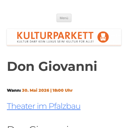
Zum
Inhalt
springen
Kulturparkett Rhein-Neckar
Kultur darf kein Luxus sein!
Menü
Don Giovanni
Wann:
30. Mai 2026 | 18:00 Uhr
Theater im Pfalzbau