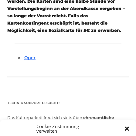
werden. Die Karten sind eine halbe Stunde vor
Vorstellungsbeginn an der Abendkasse vergeben –
so lange der Vorrat reicht. Falls das
Kartenkontingent erschöpft ist, besteht die
Möglichkeit, eine Sozialkarte für 5€ zu erwerben.
Oper
TECHNIK SUPPORT GESUCHT!
Das Kulturparkett freut sich stets über
ehrenamtliche
Mithilfe im Bereich Technik
. Sie haben Interesse? Dann
Cookie-Zustimmung
verwalten
melden Sie sich unter
info@kulturparkett-rhein-neckar.de