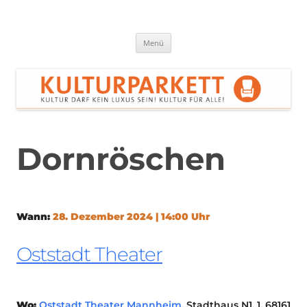
Zum
Inhalt
springen
Kulturparkett Rhein-Neckar
Kultur darf kein Luxus sein!
Menü
Dornröschen
Wann:
28. Dezember 2024 | 14:00 Uhr
Oststadt Theater
Wo:
Oststadt Theater Mannheim
, Stadthaus N1, 1, 68161