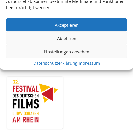
zurückziehst, können bestimmte Merkmale und Funktionen
beeinträchtigt werden.
TECHNIK SUPPORT GESUCHT!
Akzeptieren
Das Kulturparkett freut sich stets über
ehrenamtliche
Mithilfe im Bereich Technik
. Sie haben Interesse? Dann
Ablehnen
melden Sie sich unter
info@kulturparkett-rhein-neckar.de
Einstellungen ansehen
Datenschutzerklärung
Impressum
*KULTURTIPP SOMMERPAUSE: FESTIVAL DES DEUTSCHEN FILMS*