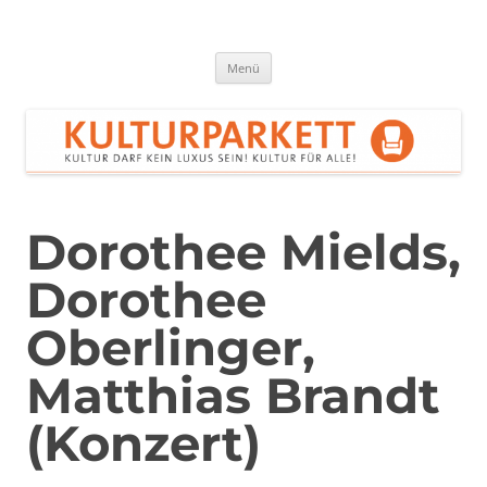
Zum
Inhalt
springen
Kulturparkett Rhein-Neckar
Kultur darf kein Luxus sein!
Menü
Dorothee Mields,
Dorothee
Oberlinger,
Matthias Brandt
(Konzert)