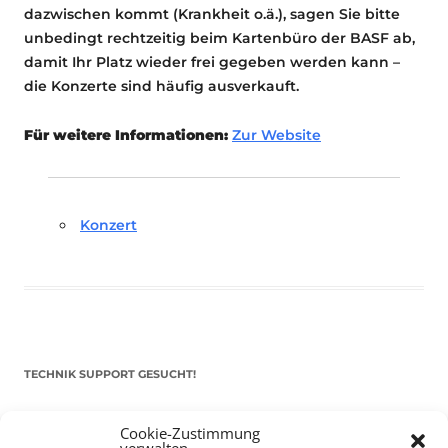
dazwischen kommt (Krankheit o.ä.), sagen Sie bitte
unbedingt rechtzeitig beim Kartenbüro der BASF ab,
damit Ihr Platz wieder frei gegeben werden kann –
die Konzerte sind häufig ausverkauft.
Für weitere Informationen:
Zur Website
Konzert
TECHNIK SUPPORT GESUCHT!
Das Kulturparkett freut sich stets über
ehrenamtliche
Cookie-Zustimmung
Mithilfe im Bereich Technik
. Sie haben Interesse? Dann