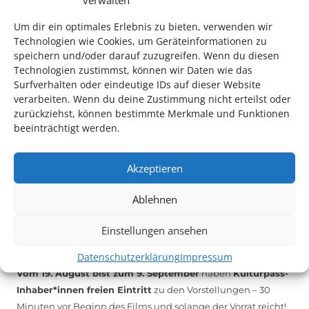
verwalten
melden Sie sich unter
info@kulturparkett-rhein-neckar.de
Um dir ein optimales Erlebnis zu bieten, verwenden wir
Technologien wie Cookies, um Geräteinformationen zu
speichern und/oder darauf zuzugreifen. Wenn du diesen
*KULTURTIPP SOMMERPAUSE: FESTIVAL DES DEUTSCHEN FILMS*
Technologien zustimmst, können wir Daten wie das
Surfverhalten oder eindeutige IDs auf dieser Website
verarbeiten. Wenn du deine Zustimmung nicht erteilst oder
zurückziehst, können bestimmte Merkmale und Funktionen
beeinträchtigt werden.
Akzeptieren
Ablehnen
Einstellungen ansehen
Auch dieses Jahr findet wieder das
Festival des deutschen
Datenschutzerklärung
Impressum
Films
in Ludwigshafen statt.
Vom 19. August bist zum 9. September
haben
Kulturpass-
Inhaber*innen freien Eintritt
zu den Vorstellungen – 30
Minuten vor Beginn des Films und solange der Vorrat reicht!