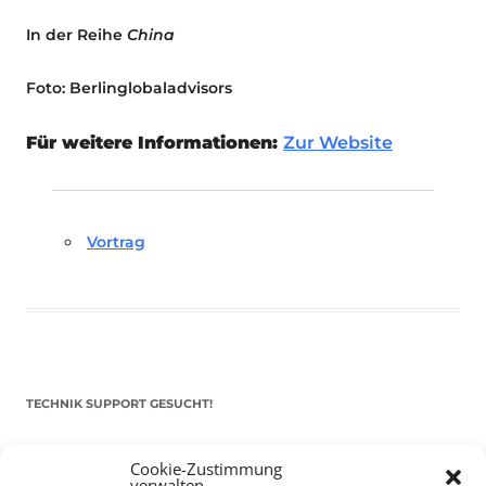
In der Reihe
China
Foto: Berlinglobaladvisors
Für weitere Informationen:
Zur Website
Vortrag
TECHNIK SUPPORT GESUCHT!
Das Kulturparkett freut sich stets über
ehrenamtliche
Cookie-Zustimmung
Mithilfe im Bereich Technik
. Sie haben Interesse? Dann
verwalten