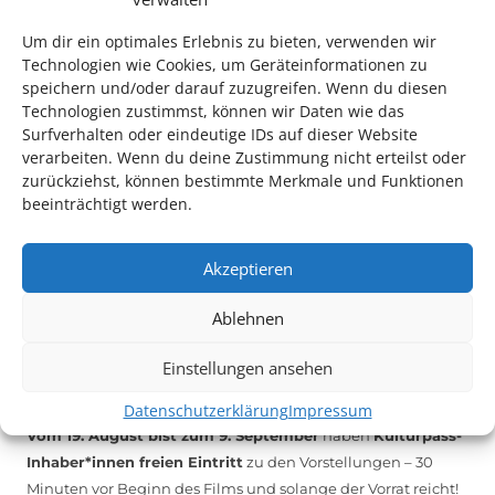
melden Sie sich unter
info@kulturparkett-rhein-neckar.de
Um dir ein optimales Erlebnis zu bieten, verwenden wir
Technologien wie Cookies, um Geräteinformationen zu
speichern und/oder darauf zuzugreifen. Wenn du diesen
*KULTURTIPP SOMMERPAUSE: FESTIVAL DES DEUTSCHEN FILMS*
Technologien zustimmst, können wir Daten wie das
Surfverhalten oder eindeutige IDs auf dieser Website
verarbeiten. Wenn du deine Zustimmung nicht erteilst oder
zurückziehst, können bestimmte Merkmale und Funktionen
beeinträchtigt werden.
Akzeptieren
Ablehnen
Einstellungen ansehen
Auch dieses Jahr findet wieder das
Festival des deutschen
Films
in Ludwigshafen statt.
Datenschutzerklärung
Impressum
Vom 19. August bist zum 9. September
haben
Kulturpass-
Inhaber*innen freien Eintritt
zu den Vorstellungen – 30
Minuten vor Beginn des Films und solange der Vorrat reicht!