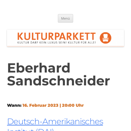
Zum
Inhalt
springen
Kulturparkett Rhein-Neckar
Kultur darf kein Luxus sein!
Menü
Eberhard
Sandschneider
Wann:
16. Februar 2023 | 20:00 Uhr
Deutsch-Amerikanisches