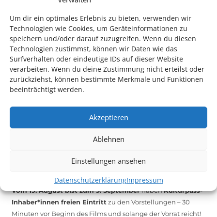
melden Sie sich unter
info@kulturparkett-rhein-neckar.de
Um dir ein optimales Erlebnis zu bieten, verwenden wir
Technologien wie Cookies, um Geräteinformationen zu
speichern und/oder darauf zuzugreifen. Wenn du diesen
*KULTURTIPP SOMMERPAUSE: FESTIVAL DES DEUTSCHEN FILMS*
Technologien zustimmst, können wir Daten wie das
Surfverhalten oder eindeutige IDs auf dieser Website
verarbeiten. Wenn du deine Zustimmung nicht erteilst oder
zurückziehst, können bestimmte Merkmale und Funktionen
beeinträchtigt werden.
Akzeptieren
Ablehnen
Einstellungen ansehen
Auch dieses Jahr findet wieder das
Festival des deutschen
Films
in Ludwigshafen statt.
Datenschutzerklärung
Impressum
Vom 19. August bist zum 9. September
haben
Kulturpass-
Inhaber*innen freien Eintritt
zu den Vorstellungen – 30
Minuten vor Beginn des Films und solange der Vorrat reicht!