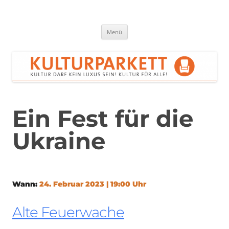
Zum
Inhalt
springen
Kulturparkett Rhein-Neckar
Kultur darf kein Luxus sein!
Menü
Ein Fest für die
Ukraine
Wann:
24. Februar 2023 | 19:00 Uhr
Alte Feuerwache