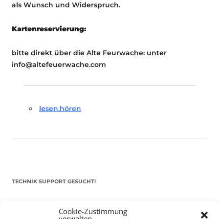
als Wunsch und Widerspruch.
Kartenreservierung:
bitte direkt über die Alte Feurwache: unter
info@altefeuerwache.com
lesen.hören
TECHNIK SUPPORT GESUCHT!
Das Kulturparkett freut sich stets über
ehrenamtliche
Cookie-Zustimmung
Mithilfe im Bereich Technik
. Sie haben Interesse? Dann
verwalten