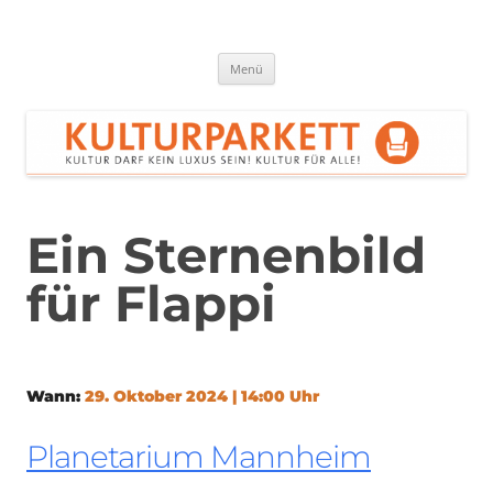
Zum
Inhalt
springen
Kulturparkett Rhein-Neckar
Kultur darf kein Luxus sein!
Menü
Ein Sternenbild
für Flappi
Wann:
29. Oktober 2024 | 14:00 Uhr
Planetarium Mannheim