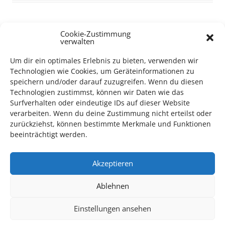
Cookie-Zustimmung
verwalten
TECHNIK SUPPORT GESUCHT!
Um dir ein optimales Erlebnis zu bieten, verwenden wir
Das Kulturparkett freut sich stets über
ehrenamtliche
Technologien wie Cookies, um Geräteinformationen zu
speichern und/oder darauf zuzugreifen. Wenn du diesen
Mithilfe im Bereich Technik
. Sie haben Interesse? Dann
Technologien zustimmst, können wir Daten wie das
melden Sie sich unter
info@kulturparkett-rhein-neckar.de
Surfverhalten oder eindeutige IDs auf dieser Website
verarbeiten. Wenn du deine Zustimmung nicht erteilst oder
zurückziehst, können bestimmte Merkmale und Funktionen
*KULTURTIPP SOMMERPAUSE: FESTIVAL DES DEUTSCHEN FILMS*
beeinträchtigt werden.
Akzeptieren
Ablehnen
Einstellungen ansehen