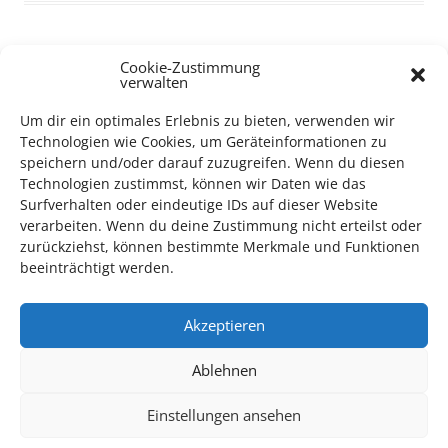
Cookie-Zustimmung
verwalten
TECHNIK SUPPORT GESUCHT!
Um dir ein optimales Erlebnis zu bieten, verwenden wir
Das Kulturparkett freut sich stets über
ehrenamtliche
Technologien wie Cookies, um Geräteinformationen zu
speichern und/oder darauf zuzugreifen. Wenn du diesen
Mithilfe im Bereich Technik
. Sie haben Interesse? Dann
Technologien zustimmst, können wir Daten wie das
melden Sie sich unter
info@kulturparkett-rhein-neckar.de
Surfverhalten oder eindeutige IDs auf dieser Website
verarbeiten. Wenn du deine Zustimmung nicht erteilst oder
zurückziehst, können bestimmte Merkmale und Funktionen
*KULTURTIPP SOMMERPAUSE: FESTIVAL DES DEUTSCHEN FILMS*
beeinträchtigt werden.
Akzeptieren
Ablehnen
Einstellungen ansehen