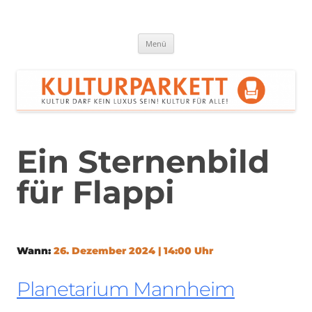
Zum
Inhalt
springen
Kulturparkett Rhein-Neckar
Kultur darf kein Luxus sein!
Menü
Ein Sternenbild
für Flappi
Wann:
26. Dezember 2024 | 14:00 Uhr
Planetarium Mannheim