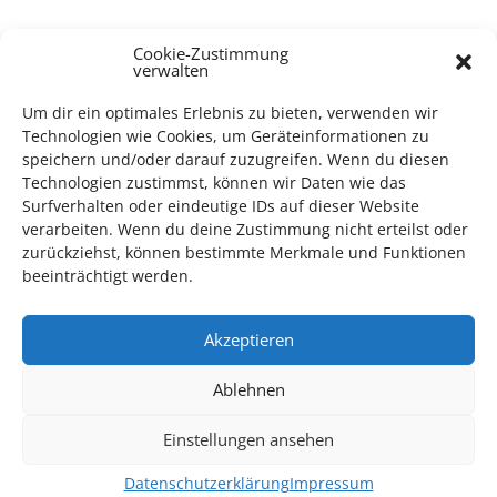
Cookie-Zustimmung
TECHNIK SUPPORT GESUCHT!
verwalten
Das Kulturparkett freut sich stets über
ehrenamtliche
Um dir ein optimales Erlebnis zu bieten, verwenden wir
Technologien wie Cookies, um Geräteinformationen zu
Mithilfe im Bereich Technik
. Sie haben Interesse? Dann
speichern und/oder darauf zuzugreifen. Wenn du diesen
melden Sie sich unter
info@kulturparkett-rhein-neckar.de
Technologien zustimmst, können wir Daten wie das
Surfverhalten oder eindeutige IDs auf dieser Website
verarbeiten. Wenn du deine Zustimmung nicht erteilst oder
*KULTURTIPP SOMMERPAUSE: FESTIVAL DES DEUTSCHEN FILMS*
zurückziehst, können bestimmte Merkmale und Funktionen
beeinträchtigt werden.
Akzeptieren
Ablehnen
Einstellungen ansehen
Datenschutzerklärung
Impressum