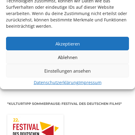
Technologien zustimmst, können wir Daten wie das
Surfverhalten oder eindeutige IDs auf dieser Website
Oper
verarbeiten. Wenn du deine Zustimmung nicht erteilst oder
zurückziehst, können bestimmte Merkmale und Funktionen
beeinträchtigt werden.
Akzeptieren
TECHNIK SUPPORT GESUCHT!
Ablehnen
Das Kulturparkett freut sich stets über
ehrenamtliche
Einstellungen ansehen
Mithilfe im Bereich Technik
. Sie haben Interesse? Dann
melden Sie sich unter
info@kulturparkett-rhein-neckar.de
Datenschutzerklärung
Impressum
*KULTURTIPP SOMMERPAUSE: FESTIVAL DES DEUTSCHEN FILMS*