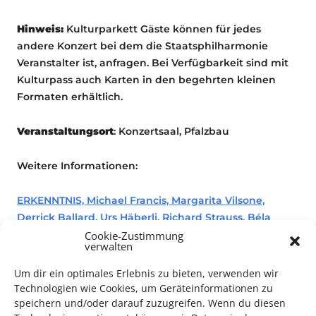
Hinweis:
Kulturparkett Gäste können für jedes
andere Konzert bei dem die Staatsphilharmonie
Veranstalter ist, anfragen. Bei Verfügbarkeit sind mit
Kulturpass auch Karten in den begehrten kleinen
Formaten erhältlich.
Veranstaltungsort
: Konzertsaal, Pfalzbau
Weitere Informationen:
ERKENNTNIS, Michael Francis, Margarita Vilsone,
Derrick Ballard, Urs Häberli, Richard Strauss, Béla
Bartók in Ludwigshafen – Deutsche
Cookie-Zustimmung
verwalten
Staatsphilharmonie Rhe…
Um dir ein optimales Erlebnis zu bieten, verwenden wir
Technologien wie Cookies, um Geräteinformationen zu
speichern und/oder darauf zuzugreifen. Wenn du diesen
Konzert