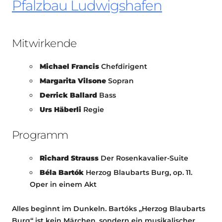
Pfalzbau Ludwigshafen
Mitwirkende
Michael Francis
Chefdirigent
Margarita Vilsone
Sopran
Derrick Ballard
Bass
Urs Häberli
Regie
Programm
Richard Strauss
Der Rosenkavalier-Suite
Béla Bartók
Herzog Blaubarts Burg, op. 11.
Oper in einem Akt
Alles beginnt im Dunkeln. Bartóks „Herzog Blaubarts
Burg“ ist kein Märchen, sondern ein musikalischer