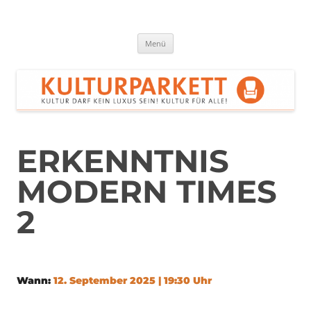
Zum
Inhalt
springen
Kulturparkett Rhein-Neckar
Kultur darf kein Luxus sein!
Menü
ERKENNTNIS
MODERN TIMES
2
Wann:
12. September 2025 | 19:30 Uhr