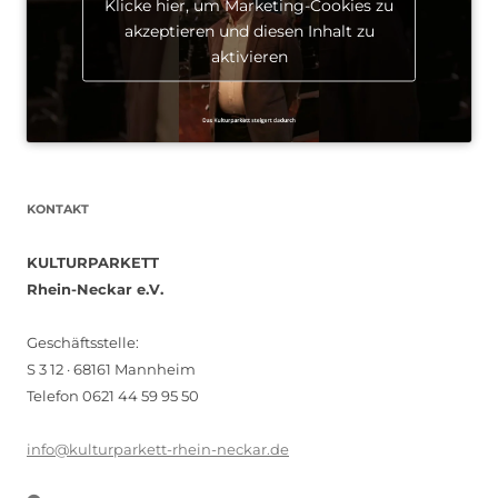
Klicke hier, um Marketing-Cookies zu
akzeptieren und diesen Inhalt zu
aktivieren
KONTAKT
KULTURPARKETT
Rhein-Neckar e.V.
Geschäftsstelle:
S 3 12 · 68161 Mannheim
Telefon 0621 44 59 95 50
info@kulturparkett-rhein-neckar.de