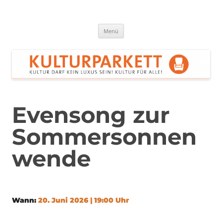
Zum
Inhalt
springen
Kulturparkett Rhein-Neckar
Kultur darf kein Luxus sein!
Menü
Evensong zur
Sommersonnen
wende
Wann:
20. Juni 2026 | 19:00 Uhr