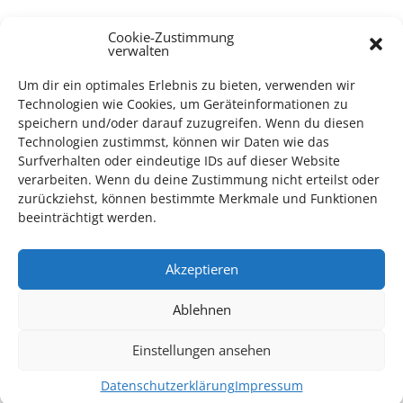
TECHNIK SUPPORT GESUCHT!
Cookie-Zustimmung
verwalten
Das Kulturparkett freut sich stets über
ehrenamtliche
Um dir ein optimales Erlebnis zu bieten, verwenden wir
Mithilfe im Bereich Technik
. Sie haben Interesse? Dann
Technologien wie Cookies, um Geräteinformationen zu
melden Sie sich unter
info@kulturparkett-rhein-neckar.de
speichern und/oder darauf zuzugreifen. Wenn du diesen
Technologien zustimmst, können wir Daten wie das
Surfverhalten oder eindeutige IDs auf dieser Website
verarbeiten. Wenn du deine Zustimmung nicht erteilst oder
*KULTURTIPP SOMMERPAUSE: FESTIVAL DES DEUTSCHEN FILMS*
zurückziehst, können bestimmte Merkmale und Funktionen
beeinträchtigt werden.
Akzeptieren
Ablehnen
Einstellungen ansehen
Datenschutzerklärung
Impressum