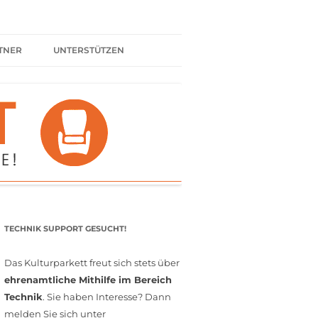
TNER
UNTERSTÜTZEN
ER BÜNDNIS
KULTURPARTNER WERDEN
SPENDEN
FÖRDERMITGLIED WERDEN
MITGLIEDSCHAFT
EHRENAMT
TECHNIK SUPPORT GESUCHT!
Das Kulturparkett freut sich stets über
ehrenamtliche Mithilfe im Bereich
Technik
. Sie haben Interesse? Dann
melden Sie sich unter