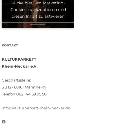
Klicke hier, um Marketing-
Cookies zu akzeptieren und
diesen Inhalt zu aktivieren
KONTAKT
KULTURPARKETT
Rhein-Neckar e.V.
Geschäftsstelle:
S 3 12 · 68161 Mannheim
Telefon 0621 44 59 95 50
info@kulturparkett-rhein-neckar.de