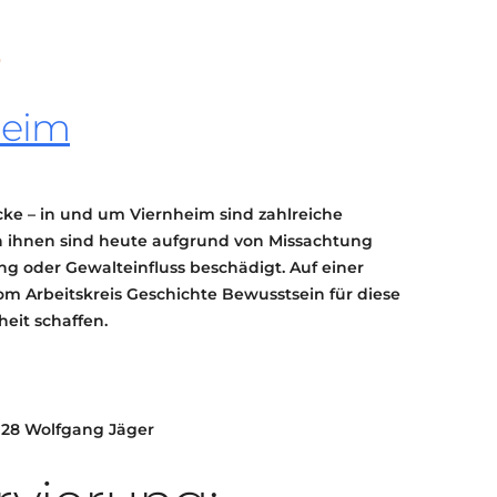
KONTAKT
KULTURPASS DIGITAL
BEANTRAGEN
TRANSPARENZ
heim
IMPRESSUM
cke – in und um Viernheim sind zahlreiche
on ihnen sind heute aufgrund von Missachtung
g oder Gewalteinfluss beschädigt. Auf einer
om Arbeitskreis Geschichte Bewusstsein für diese
eit schaffen.
 28 Wolfgang Jäger