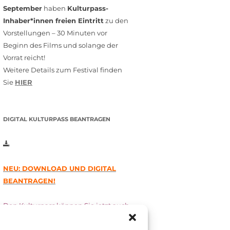
September
haben
Kulturpass-
Inhaber*innen freien Eintritt
zu den
Vorstellungen – 30 Minuten vor
Beginn des Films und solange der
Vorrat reicht!
Weitere Details zum Festival finden
Sie
HIER
DIGITAL KULTURPASS BEANTRAGEN
NEU: DOWNLOAD UND DIGITAL
BEANTRAGEN!
Den Kulturpass können Sie jetzt auch
digital beantragen. Dazu füllen Sie