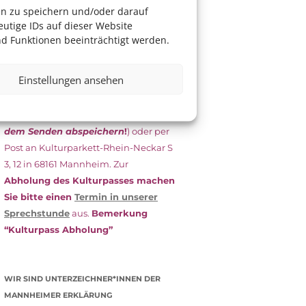
das Antragsformular aus und schicken
en zu speichern und/oder darauf
es
unterschrieben
zusammen mit
utige IDs auf dieser Website
dem
aktuellen
d Funktionen beeinträchtigt werden.
Leistungsbescheid
(Bürgergeld/
Grundsicherung, Wohngeld etc.)
an
Einstellungen ansehen
das Kulturparkett zurück: Per E-Mail
an
info@kulturparkett-rhein-
neckar.de
(wichtig: Dokument
vor
dem Senden abspeichern
!
) oder per
Post an Kulturparkett-Rhein-Neckar S
3, 12 in 68161 Mannheim. Zur
Abholung des Kulturpasses machen
Sie bitte einen
Termin in unserer
Sprechstunde
aus.
Bemerkung
“Kulturpass Abholung”
WIR SIND UNTERZEICHNER*INNEN DER
MANNHEIMER ERKLÄRUNG