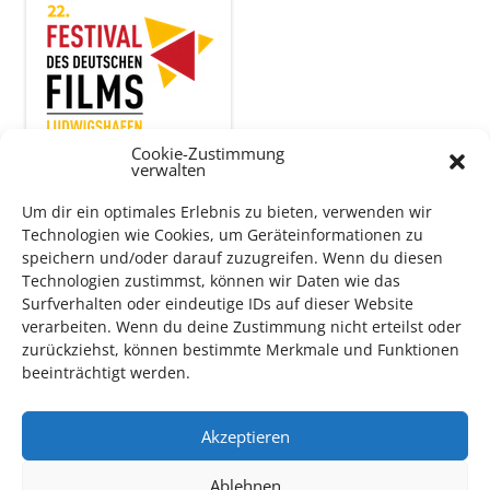
Cookie-Zustimmung
verwalten
Um dir ein optimales Erlebnis zu bieten, verwenden wir
Auch dieses Jahr findet wieder das
Festival des deutschen
Technologien wie Cookies, um Geräteinformationen zu
Films
in Ludwigshafen statt.
speichern und/oder darauf zuzugreifen. Wenn du diesen
Technologien zustimmst, können wir Daten wie das
Vom 19. August bist zum 9. September
haben
Kulturpass-
Surfverhalten oder eindeutige IDs auf dieser Website
Inhaber*innen freien Eintritt
zu den Vorstellungen – 30
verarbeiten. Wenn du deine Zustimmung nicht erteilst oder
Minuten vor Beginn des Films und solange der Vorrat reicht!
zurückziehst, können bestimmte Merkmale und Funktionen
Weitere Details zum Festival finden Sie
HIER
beeinträchtigt werden.
Akzeptieren
DIGITAL KULTURPASS BEANTRAGEN
Ablehnen