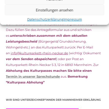
Einstellungen ansehen
NEU: DOWNLOAD UND DIGITAL BEANTRAGEN!
Datenschutzerklärung
Impressum
Den Kulturpass können Sie jetzt auch digital beantragen.
Dazu füllen Sie das Antragsformular aus und schicken
es
unterschrieben
zusammen mit dem
aktuellen
Leistungsbescheid
(Bürgergeld/ Grundsicherung,
Wohngeld etc.)
an das Kulturparkett zurück: Per E-Mail
an
info@kulturparkett-rhein-neckar.de
(wichtig: Dokument
vor dem Senden abspeichern
!
) oder per Post an
Kulturparkett-Rhein-Neckar S 3, 12 in 68161 Mannheim. Zur
Abholung des Kulturpasses machen Sie bitte einen
Termin in unserer Sprechstunde
aus.
Bemerkung
“Kulturpass Abholung”
WIR SIND UNTERZEICHNER*INNEN DER MANNHEIMER ERKLÄRUNG