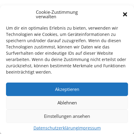
TECHNIK SUPPORT GESUCHT!
Cookie-Zustimmung
verwalten
Das Kulturparkett freut sich stets über
ehrenamtliche
Um dir ein optimales Erlebnis zu bieten, verwenden wir
Mithilfe im Bereich Technik
. Sie haben Interesse? Dann
Technologien wie Cookies, um Geräteinformationen zu
melden Sie sich unter
info@kulturparkett-rhein-neckar.de
speichern und/oder darauf zuzugreifen. Wenn du diesen
Technologien zustimmst, können wir Daten wie das
Surfverhalten oder eindeutige IDs auf dieser Website
verarbeiten. Wenn du deine Zustimmung nicht erteilst oder
*KULTURTIPP SOMMERPAUSE: FESTIVAL DES DEUTSCHEN FILMS*
zurückziehst, können bestimmte Merkmale und Funktionen
beeinträchtigt werden.
Akzeptieren
Ablehnen
Einstellungen ansehen
Datenschutzerklärung
Impressum