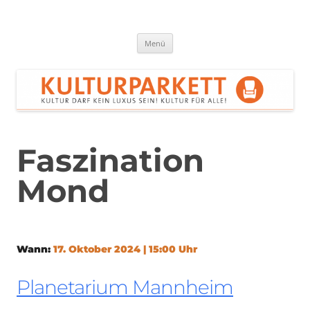
Zum
Inhalt
springen
Kulturparkett Rhein-Neckar
Kultur darf kein Luxus sein!
Menü
Faszination
Mond
Wann:
17. Oktober 2024 | 15:00 Uhr
Planetarium Mannheim