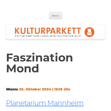
Zum
Inhalt
springen
Kulturparkett Rhein-Neckar
Kultur darf kein Luxus sein!
Menü
Faszination
Mond
Wann:
25. Oktober 2024 | 15:15 Uhr
Planetarium Mannheim