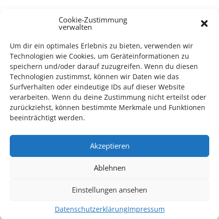
TECHNIK SUPPORT GESUCHT!
Cookie-Zustimmung
verwalten
Das Kulturparkett freut sich stets über
ehrenamtliche
Um dir ein optimales Erlebnis zu bieten, verwenden wir
Mithilfe im Bereich Technik
. Sie haben Interesse? Dann
Technologien wie Cookies, um Geräteinformationen zu
melden Sie sich unter
info@kulturparkett-rhein-neckar.de
speichern und/oder darauf zuzugreifen. Wenn du diesen
Technologien zustimmst, können wir Daten wie das
Surfverhalten oder eindeutige IDs auf dieser Website
verarbeiten. Wenn du deine Zustimmung nicht erteilst oder
*KULTURTIPP SOMMERPAUSE: FESTIVAL DES DEUTSCHEN FILMS*
zurückziehst, können bestimmte Merkmale und Funktionen
beeinträchtigt werden.
Akzeptieren
Ablehnen
Einstellungen ansehen
Datenschutzerklärung
Impressum