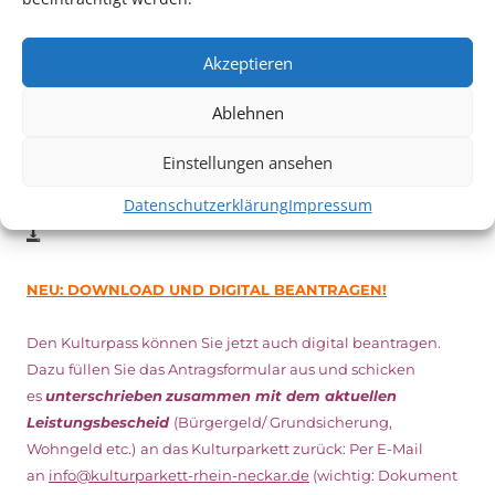
Vom 19. August bist zum 9. September
haben
Kulturpass-
Inhaber*innen freien Eintritt
zu den Vorstellungen – 30
Akzeptieren
Minuten vor Beginn des Films und solange der Vorrat reicht!
Weitere Details zum Festival finden Sie
HIER
Ablehnen
Einstellungen ansehen
DIGITAL KULTURPASS BEANTRAGEN
Datenschutzerklärung
Impressum
NEU: DOWNLOAD UND DIGITAL BEANTRAGEN!
Den Kulturpass können Sie jetzt auch digital beantragen.
Dazu füllen Sie das Antragsformular aus und schicken
es
unterschrieben
zusammen mit dem
aktuellen
Leistungsbescheid
(Bürgergeld/ Grundsicherung,
Wohngeld etc.)
an das Kulturparkett zurück: Per E-Mail
an
info@kulturparkett-rhein-neckar.de
(wichtig: Dokument