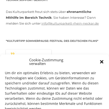
Das Kulturparkett freut sich stets über
ehrenamtliche
Mithilfe im Bereich Technik
. Sie haben Interesse? Dann
melden Sie sich unter
info@kulturparkett-rhein-neckar.de
*KULTURTIPP SOMMERPAUSE: FESTIVAL DES DEUTSCHEN FILMS*
Cookie-Zustimmung
verwalten
Um dir ein optimales Erlebnis zu bieten, verwenden wir
Technologien wie Cookies, um Geräteinformationen zu
speichern und/oder darauf zuzugreifen. Wenn du diesen
Technologien zustimmst, können wir Daten wie das
Surfverhalten oder eindeutige IDs auf dieser Website
verarbeiten. Wenn du deine Zustimmung nicht erteilst oder
Auch dieses Jahr findet wieder das
Festival des deutschen
zurückziehst, können bestimmte Merkmale und Funktionen
beeinträchtigt werden.
Films
in Ludwigshafen statt.