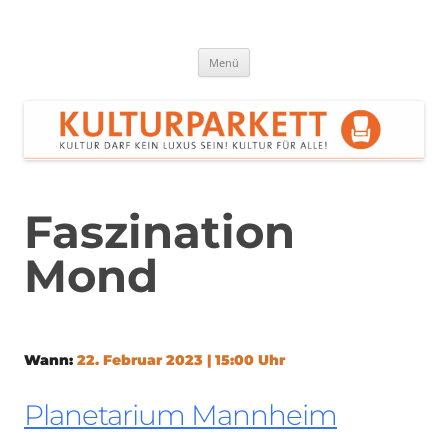
Zum
Inhalt
springen
Kulturparkett Rhein-Neckar
Kultur darf kein Luxus sein!
Menü
Faszination
Mond
Wann:
22. Februar 2023 | 15:00 Uhr
Planetarium Mannheim