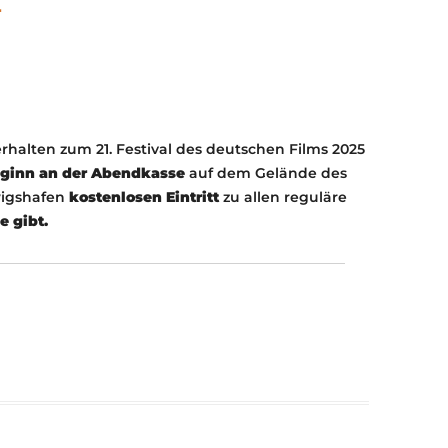
r
KONTAKT
KULTURPASS DIGITAL
BEANTRAGEN
TRANSPARENZ
IMPRESSUM
rhalten zum 21. Festival des deutschen Films 2025
eginn an der Abendkasse
auf dem Gelände des
wigshafen
kostenlosen Eintritt
zu allen reguläre
e gibt.