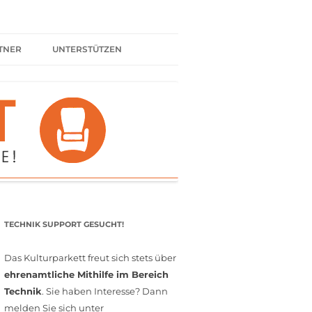
TNER
UNTERSTÜTZEN
ER BÜNDNIS
KULTURPARTNER WERDEN
SPENDEN
FÖRDERMITGLIED WERDEN
MITGLIEDSCHAFT
EHRENAMT
TECHNIK SUPPORT GESUCHT!
Das Kulturparkett freut sich stets über
ehrenamtliche Mithilfe im Bereich
Technik
. Sie haben Interesse? Dann
melden Sie sich unter