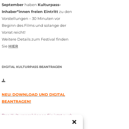
September
haben
Kulturpass-
Inhaber*innen freien Eintritt
zu den
Vorstellungen – 30 Minuten vor
Beginn des Films und solange der
Vorrat reicht!
Weitere Details zum Festival finden
Sie
HIER
DIGITAL KULTURPASS BEANTRAGEN
NEU: DOWNLOAD UND DIGITAL
BEANTRAGEN!
Den Kulturpass können Sie jetzt auch
digital beantragen. Dazu füllen Sie