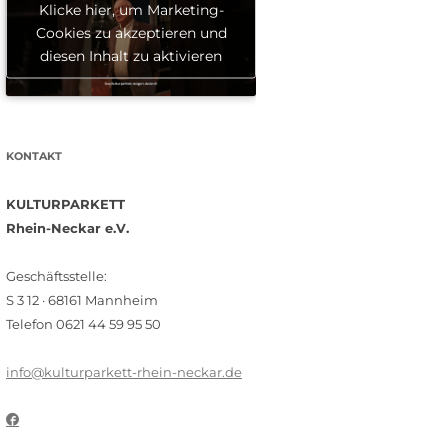
Klicke hier, um Marketing-
Cookies zu akzeptieren und
diesen Inhalt zu aktivieren
KONTAKT
KULTURPARKETT
Rhein-Neckar e.V.
Geschäftsstelle:
S 3 12 · 68161 Mannheim
Telefon 0621 44 59 95 50
info@kulturparkett-rhein-neckar.de