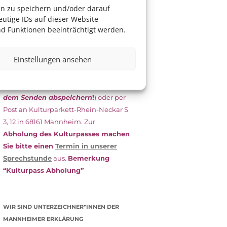
das Antragsformular aus und schicken
en zu speichern und/oder darauf
es
unterschrieben
zusammen mit
utige IDs auf dieser Website
dem
aktuellen
d Funktionen beeinträchtigt werden.
Leistungsbescheid
(Bürgergeld/
Grundsicherung, Wohngeld etc.)
an
Einstellungen ansehen
das Kulturparkett zurück: Per E-Mail
an
info@kulturparkett-rhein-
neckar.de
(wichtig: Dokument
vor
dem Senden abspeichern
!
) oder per
Post an Kulturparkett-Rhein-Neckar S
3, 12 in 68161 Mannheim. Zur
Abholung des Kulturpasses machen
Sie bitte einen
Termin in unserer
Sprechstunde
aus.
Bemerkung
“Kulturpass Abholung”
WIR SIND UNTERZEICHNER*INNEN DER
MANNHEIMER ERKLÄRUNG