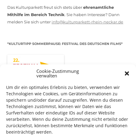
Das Kulturparkett freut sich stets über
ehrenamtliche
Mithilfe im Bereich Technik
. Sie haben Interesse? Dann
melden Sie sich unter
info@kulturparkett-rhein-neckar.de
*KULTURTIPP SOMMERPAUSE: FESTIVAL DES DEUTSCHEN FILMS*
Cookie-Zustimmung
verwalten
Um dir ein optimales Erlebnis zu bieten, verwenden wir
Technologien wie Cookies, um Geräteinformationen zu
speichern und/oder darauf zuzugreifen. Wenn du diesen
Technologien zustimmst, können wir Daten wie das
Surfverhalten oder eindeutige IDs auf dieser Website
verarbeiten. Wenn du deine Zustimmung nicht erteilst oder
Auch dieses Jahr findet wieder das
Festival des deutschen
zurückziehst, können bestimmte Merkmale und Funktionen
Films
in Ludwigshafen statt.
beeinträchtigt werden.
Vom 19. August bist zum 9. September
haben
Kulturpass-