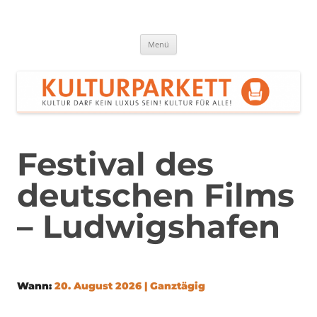
Zum
Inhalt
springen
Kulturparkett Rhein-Neckar
Kultur darf kein Luxus sein!
Menü
Festival des
deutschen Films
– Ludwigshafen
Wann:
20. August 2026 | Ganztägig