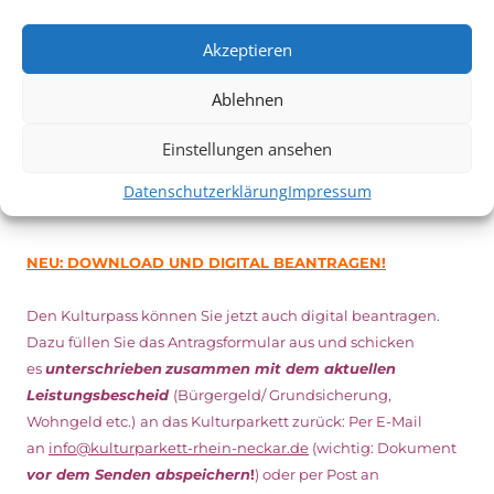
Inhaber*innen freien Eintritt
zu den Vorstellungen – 30
Akzeptieren
Minuten vor Beginn des Films und solange der Vorrat reicht!
Weitere Details zum Festival finden Sie
HIER
Ablehnen
Einstellungen ansehen
DIGITAL KULTURPASS BEANTRAGEN
Datenschutzerklärung
Impressum
NEU: DOWNLOAD UND DIGITAL BEANTRAGEN!
Den Kulturpass können Sie jetzt auch digital beantragen.
Dazu füllen Sie das Antragsformular aus und schicken
es
unterschrieben
zusammen mit dem
aktuellen
Leistungsbescheid
(Bürgergeld/ Grundsicherung,
Wohngeld etc.)
an das Kulturparkett zurück: Per E-Mail
an
info@kulturparkett-rhein-neckar.de
(wichtig: Dokument
vor dem Senden abspeichern
!
) oder per Post an