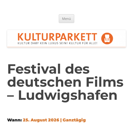
Zum
Inhalt
springen
Kulturparkett Rhein-Neckar
Kultur darf kein Luxus sein!
Menü
Festival des
deutschen Films
– Ludwigshafen
Wann:
25. August 2026 | Ganztägig