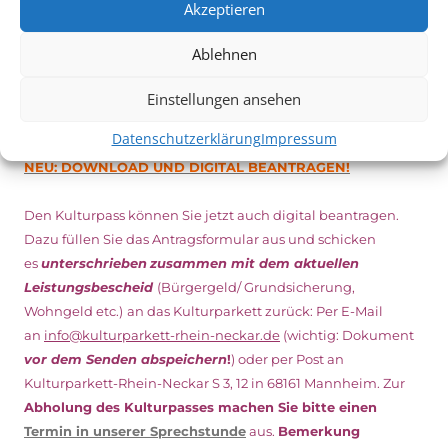
Akzeptieren
Ablehnen
DIGITAL KULTURPASS BEANTRAGEN
Einstellungen ansehen
Datenschutzerklärung
Impressum
NEU: DOWNLOAD UND DIGITAL BEANTRAGEN!
Den Kulturpass können Sie jetzt auch digital beantragen.
Dazu füllen Sie das Antragsformular aus und schicken
es
unterschrieben
zusammen mit dem
aktuellen
Leistungsbescheid
(Bürgergeld/ Grundsicherung,
Wohngeld etc.)
an das Kulturparkett zurück: Per E-Mail
an
info@kulturparkett-rhein-neckar.de
(wichtig: Dokument
vor dem Senden abspeichern
!
) oder per Post an
Kulturparkett-Rhein-Neckar S 3, 12 in 68161 Mannheim. Zur
Abholung des Kulturpasses machen Sie bitte einen
Termin in unserer Sprechstunde
aus.
Bemerkung