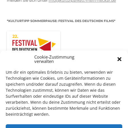
melden Sie sich unter
info@kulturparkett-rhein-neckar.de
*KULTURTIPP SOMMERPAUSE: FESTIVAL DES DEUTSCHEN FILMS*
Cookie-Zustimmung
verwalten
Um dir ein optimales Erlebnis zu bieten, verwenden wir
Technologien wie Cookies, um Geräteinformationen zu
speichern und/oder darauf zuzugreifen. Wenn du diesen
Technologien zustimmst, können wir Daten wie das
Auch dieses Jahr findet wieder das
Festival des deutschen
Surfverhalten oder eindeutige IDs auf dieser Website
Films
in Ludwigshafen statt.
verarbeiten. Wenn du deine Zustimmung nicht erteilst oder
Vom 19. August bist zum 9. September
haben
Kulturpass-
zurückziehst, können bestimmte Merkmale und Funktionen
beeinträchtigt werden.
Inhaber*innen freien Eintritt
zu den Vorstellungen – 30
Minuten vor Beginn des Films und solange der Vorrat reicht!
Weitere Details zum Festival finden Sie
HIER