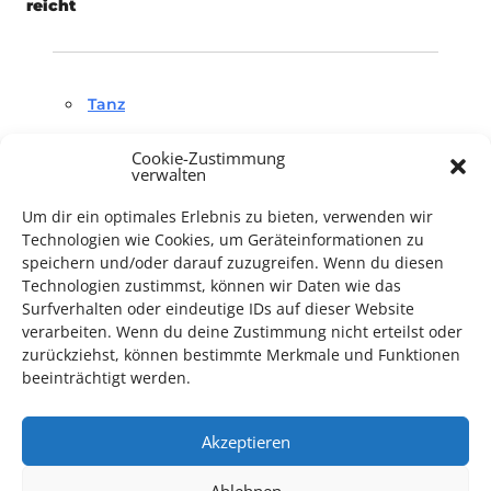
reicht
Tanz
Cookie-Zustimmung
verwalten
Um dir ein optimales Erlebnis zu bieten, verwenden wir
Technologien wie Cookies, um Geräteinformationen zu
speichern und/oder darauf zuzugreifen. Wenn du diesen
TECHNIK SUPPORT GESUCHT!
Technologien zustimmst, können wir Daten wie das
Surfverhalten oder eindeutige IDs auf dieser Website
Das Kulturparkett freut sich stets über
ehrenamtliche
verarbeiten. Wenn du deine Zustimmung nicht erteilst oder
Mithilfe im Bereich Technik
. Sie haben Interesse? Dann
zurückziehst, können bestimmte Merkmale und Funktionen
melden Sie sich unter
info@kulturparkett-rhein-neckar.de
beeinträchtigt werden.
Akzeptieren
*KULTURTIPP SOMMERPAUSE: FESTIVAL DES DEUTSCHEN FILMS*
Ablehnen