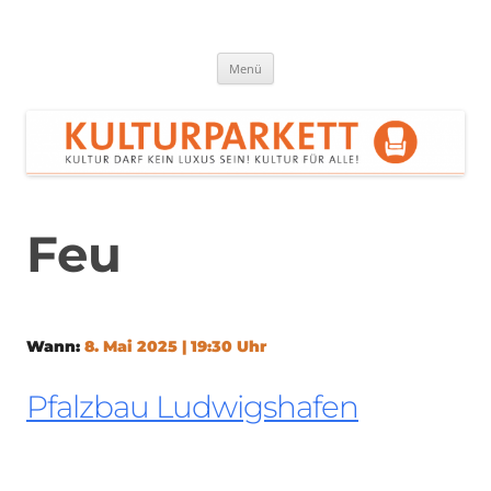
Zum
Inhalt
springen
Kulturparkett Rhein-Neckar
Kultur darf kein Luxus sein!
Menü
Feu
Wann:
8. Mai 2025 | 19:30 Uhr
Pfalzbau Ludwigshafen