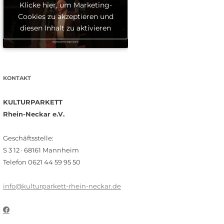
Klicke hier, um Marketing-
Cookies zu akzeptieren und
diesen Inhalt zu aktivieren
KONTAKT
KULTURPARKETT
Rhein-Neckar e.V.
Geschäftsstelle:
S 3 12 · 68161 Mannheim
Telefon 0621 44 59 95 50
info@kulturparkett-rhein-neckar.de