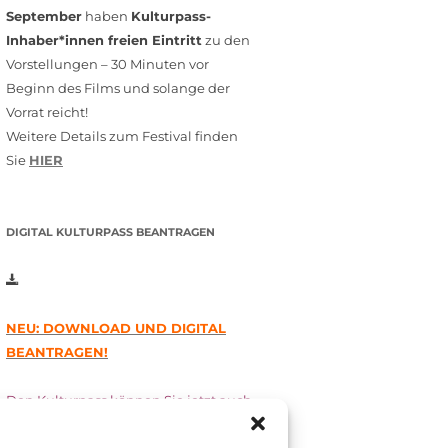
September
haben
Kulturpass-
Inhaber*innen freien Eintritt
zu den
Vorstellungen – 30 Minuten vor
Beginn des Films und solange der
Vorrat reicht!
Weitere Details zum Festival finden
Sie
HIER
DIGITAL KULTURPASS BEANTRAGEN
NEU: DOWNLOAD UND DIGITAL
BEANTRAGEN!
Den Kulturpass können Sie jetzt auch
digital beantragen. Dazu füllen Sie