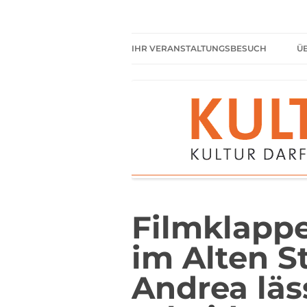
Zum
Inhalt
springen
Kultur darf kein Luxus sein!
Kulturparkett Rhe
IHR VERANSTALTUNGSBESUCH
Ü
AKTUELLE VERANSTALTUNGEN
HIER HABEN SIE IMMER
FREIEN EINTRITT
SHARED READING
REGELN FÜR KULTURPARKETT
GÄSTE
Filmklappe
im Alten S
Andrea läs