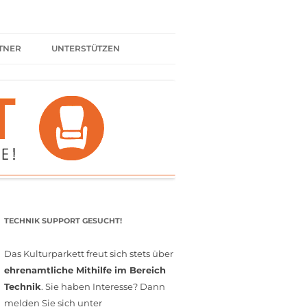
TNER
UNTERSTÜTZEN
ER BÜNDNIS
KULTURPARTNER WERDEN
SPENDEN
FÖRDERMITGLIED WERDEN
MITGLIEDSCHAFT
EHRENAMT
TECHNIK SUPPORT GESUCHT!
Das Kulturparkett freut sich stets über
ehrenamtliche Mithilfe im Bereich
Technik
. Sie haben Interesse? Dann
melden Sie sich unter