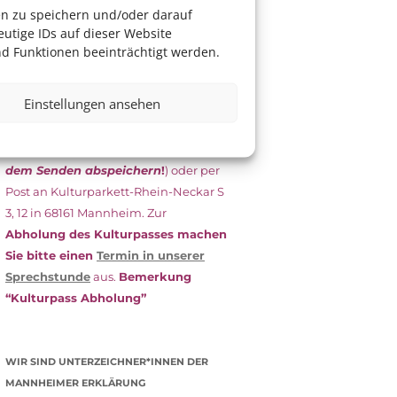
das Antragsformular aus und schicken
en zu speichern und/oder darauf
es
unterschrieben
zusammen mit
utige IDs auf dieser Website
dem
aktuellen
d Funktionen beeinträchtigt werden.
Leistungsbescheid
(Bürgergeld/
Grundsicherung, Wohngeld etc.)
an
Einstellungen ansehen
das Kulturparkett zurück: Per E-Mail
an
info@kulturparkett-rhein-
neckar.de
(wichtig: Dokument
vor
dem Senden abspeichern
!
) oder per
Post an Kulturparkett-Rhein-Neckar S
3, 12 in 68161 Mannheim. Zur
Abholung des Kulturpasses machen
Sie bitte einen
Termin in unserer
Sprechstunde
aus.
Bemerkung
“Kulturpass Abholung”
WIR SIND UNTERZEICHNER*INNEN DER
MANNHEIMER ERKLÄRUNG