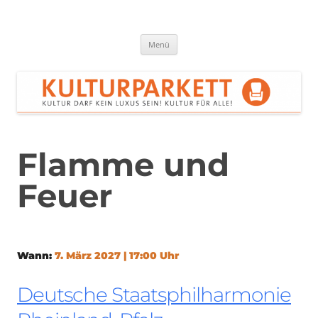
Zum
Inhalt
springen
Kulturparkett Rhein-Neckar
Kultur darf kein Luxus sein!
Menü
Flamme und
Feuer
Wann:
7. März 2027 | 17:00 Uhr
Deutsche Staatsphilharmonie