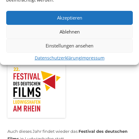
TECHNIK SUPPORT GESUCHT!
Das Kulturparkett freut sich stets über
ehrenamtliche
Akzeptieren
Mithilfe im Bereich Technik
. Sie haben Interesse? Dann
melden Sie sich unter
info@kulturparkett-rhein-neckar.de
Ablehnen
Einstellungen ansehen
*KULTURTIPP SOMMERPAUSE: FESTIVAL DES DEUTSCHEN FILMS*
Datenschutzerklärung
Impressum
Auch dieses Jahr findet wieder das
Festival des deutschen
Films
in Ludwigshafen statt.