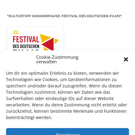
*KULTURTIPP SOMMERPAUSE: FESTIVAL DES DEUTSCHEN FILMS*
Cookie-Zustimmung
verwalten
Um dir ein optimales Erlebnis zu bieten, verwenden wir
Technologien wie Cookies, um Geräteinformationen zu
speichern und/oder darauf zuzugreifen. Wenn du diesen
Technologien zustimmst, können wir Daten wie das
Auch dieses Jahr findet wieder das
Festival des deutschen
Surfverhalten oder eindeutige IDs auf dieser Website
Films
in Ludwigshafen statt.
verarbeiten. Wenn du deine Zustimmung nicht erteilst oder
Vom 19. August bist zum 9. September
haben
Kulturpass-
zurückziehst, können bestimmte Merkmale und Funktionen
Inhaber*innen freien Eintritt
zu den Vorstellungen – 30
beeinträchtigt werden.
Minuten vor Beginn des Films und solange der Vorrat reicht!
Weitere Details zum Festival finden Sie
HIER
Akzeptieren