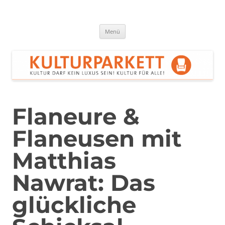
Zum
Inhalt
springen
Kulturparkett Rhein-Neckar
Kultur darf kein Luxus sein!
Menü
Flaneure &
Flaneusen mit
Matthias
Nawrat: Das
glückliche