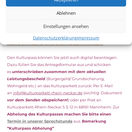
Ablehnen
DIGITAL KULTURPASS BEANTRAGEN
Einstellungen ansehen
Datenschutzerklärung
Impressum
NEU: DOWNLOAD UND DIGITAL BEANTRAGEN!
Den Kulturpass können Sie jetzt auch digital beantragen.
Dazu füllen Sie das Antragsformular aus und schicken
es
unterschrieben
zusammen mit dem
aktuellen
Leistungsbescheid
(Bürgergeld/ Grundsicherung,
Wohngeld etc.)
an das Kulturparkett zurück: Per E-Mail
an
info@kulturparkett-rhein-neckar.de
(wichtig: Dokument
vor dem Senden abspeichern
!
) oder per Post an
Kulturparkett-Rhein-Neckar S 3, 12 in 68161 Mannheim. Zur
Abholung des Kulturpasses machen Sie bitte einen
Termin in unserer Sprechstunde
aus.
Bemerkung
“Kulturpass Abholung”