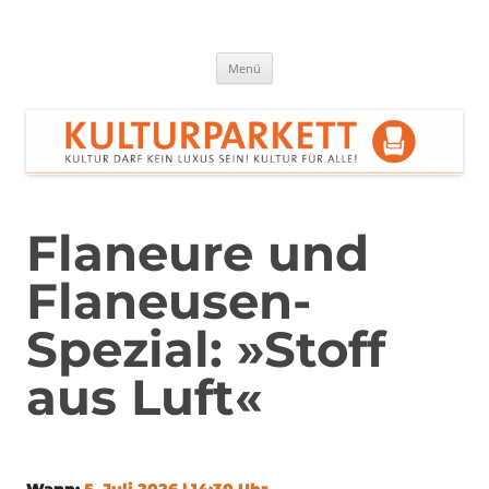
Zum
Inhalt
springen
Kulturparkett Rhein-Neckar
Kultur darf kein Luxus sein!
Menü
Flaneure und
Flaneusen-
Spezial: »Stoff
aus Luft«
Wann:
5. Juli 2026 | 14:30 Uhr