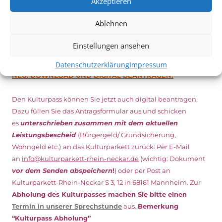
Akzeptieren
Ablehnen
DIGITAL KULTURPASS BEANTRAGEN
Einstellungen ansehen
Datenschutzerklärung
Impressum
NEU: DOWNLOAD UND DIGITAL BEANTRAGEN!
Den Kulturpass können Sie jetzt auch digital beantragen.
Dazu füllen Sie das Antragsformular aus und schicken
es
unterschrieben
zusammen mit dem
aktuellen
Leistungsbescheid
(Bürgergeld/ Grundsicherung,
Wohngeld etc.)
an das Kulturparkett zurück: Per E-Mail
an
info@kulturparkett-rhein-neckar.de
(wichtig: Dokument
vor dem Senden abspeichern
!
) oder per Post an
Kulturparkett-Rhein-Neckar S 3, 12 in 68161 Mannheim. Zur
Abholung des Kulturpasses machen Sie bitte einen
Termin in unserer Sprechstunde
aus.
Bemerkung
“Kulturpass Abholung”