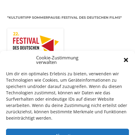
*KULTURTIPP SOMMERPAUSE: FESTIVAL DES DEUTSCHEN FILMS*
Cookie-Zustimmung
verwalten
Um dir ein optimales Erlebnis zu bieten, verwenden wir
Technologien wie Cookies, um Geräteinformationen zu
speichern und/oder darauf zuzugreifen. Wenn du diesen
Technologien zustimmst, können wir Daten wie das
Auch dieses Jahr findet wieder das
Festival des deutschen
Surfverhalten oder eindeutige IDs auf dieser Website
Films
in Ludwigshafen statt.
verarbeiten. Wenn du deine Zustimmung nicht erteilst oder
Vom 19. August bist zum 9. September
haben
Kulturpass-
zurückziehst, können bestimmte Merkmale und Funktionen
Inhaber*innen freien Eintritt
zu den Vorstellungen – 30
beeinträchtigt werden.
Minuten vor Beginn des Films und solange der Vorrat reicht!
Weitere Details zum Festival finden Sie
HIER