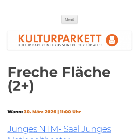
Zum
Inhalt
springen
Kulturparkett Rhein-Neckar
Kultur darf kein Luxus sein!
Menü
Freche Fläche
(2+)
Wann:
30. März 2026 | 11:00 Uhr
Junges NTM- Saal Junges