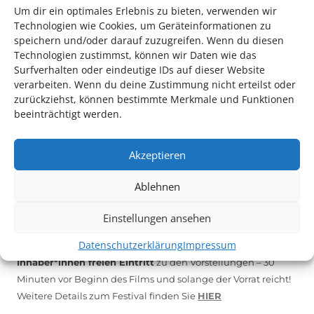
Um dir ein optimales Erlebnis zu bieten, verwenden wir
Technologien wie Cookies, um Geräteinformationen zu
*KULTURTIPP SOMMERPAUSE: FESTIVAL DES DEUTSCHEN FILMS*
speichern und/oder darauf zuzugreifen. Wenn du diesen
Technologien zustimmst, können wir Daten wie das
Surfverhalten oder eindeutige IDs auf dieser Website
verarbeiten. Wenn du deine Zustimmung nicht erteilst oder
zurückziehst, können bestimmte Merkmale und Funktionen
beeinträchtigt werden.
Akzeptieren
Ablehnen
Auch dieses Jahr findet wieder das
Festival des deutschen
Einstellungen ansehen
Films
in Ludwigshafen statt.
Datenschutzerklärung
Impressum
Vom 19. August bist zum 9. September
haben
Kulturpass-
Inhaber*innen freien Eintritt
zu den Vorstellungen – 30
Minuten vor Beginn des Films und solange der Vorrat reicht!
Weitere Details zum Festival finden Sie
HIER