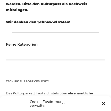
werden. Bitte den Kulturpass als Nachweis
mitbringen.
Wir danken den Schnawwl Paten!
Keine Kategorien
TECHNIK SUPPORT GESUCHT!
Das Kulturparkett freut sich stets über
ehrenamtliche
Mithilfe im Bereich Technik
. Sie haben Interesse? Dann
Cookie-Zustimmung
verwalten
melden Sie sich unter
info@kulturparkett-rhein-neckar.de