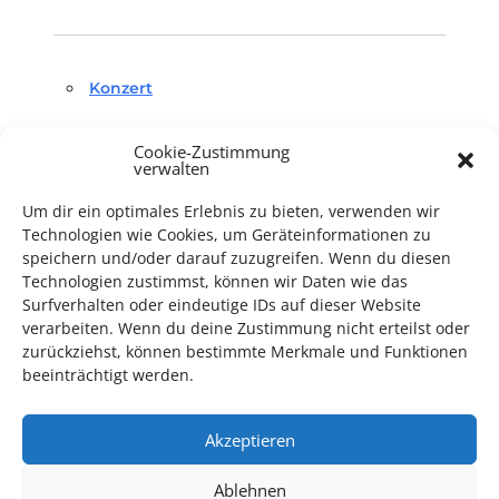
Konzert
Cookie-Zustimmung
verwalten
Um dir ein optimales Erlebnis zu bieten, verwenden wir
Technologien wie Cookies, um Geräteinformationen zu
TECHNIK SUPPORT GESUCHT!
speichern und/oder darauf zuzugreifen. Wenn du diesen
Technologien zustimmst, können wir Daten wie das
Surfverhalten oder eindeutige IDs auf dieser Website
Das Kulturparkett freut sich stets über
ehrenamtliche
verarbeiten. Wenn du deine Zustimmung nicht erteilst oder
Mithilfe im Bereich Technik
. Sie haben Interesse? Dann
zurückziehst, können bestimmte Merkmale und Funktionen
melden Sie sich unter
info@kulturparkett-rhein-neckar.de
beeinträchtigt werden.
Akzeptieren
*KULTURTIPP SOMMERPAUSE: FESTIVAL DES DEUTSCHEN FILMS*
Ablehnen