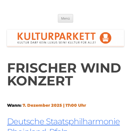
Zum
Inhalt
springen
Kulturparkett Rhein-Neckar
Kultur darf kein Luxus sein!
Menü
FRISCHER WIND
KONZERT
Wann:
7. Dezember 2025 | 17:00 Uhr
Deutsche Staatsphilharmonie