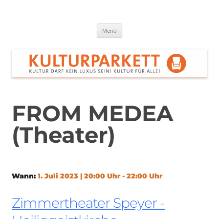
Zum
Inhalt
springen
Kulturparkett Rhein-Neckar
Kultur darf kein Luxus sein!
Menü
FROM MEDEA
(Theater)
Wann:
1. Juli 2023 | 20:00 Uhr - 22:00 Uhr
Zimmertheater Speyer -