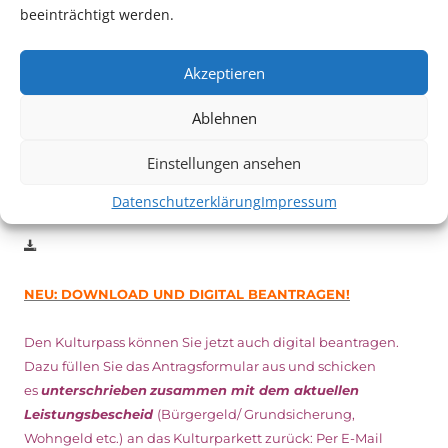
Auch dieses Jahr findet wieder das
Festival des deutschen
beeinträchtigt werden.
Films
in Ludwigshafen statt.
Vom 19. August bist zum 9. September
haben
Kulturpass-
Akzeptieren
Inhaber*innen freien Eintritt
zu den Vorstellungen – 30
Minuten vor Beginn des Films und solange der Vorrat reicht!
Ablehnen
Weitere Details zum Festival finden Sie
HIER
Einstellungen ansehen
DIGITAL KULTURPASS BEANTRAGEN
Datenschutzerklärung
Impressum
NEU: DOWNLOAD UND DIGITAL BEANTRAGEN!
Den Kulturpass können Sie jetzt auch digital beantragen.
Dazu füllen Sie das Antragsformular aus und schicken
es
unterschrieben
zusammen mit dem
aktuellen
Leistungsbescheid
(Bürgergeld/ Grundsicherung,
Wohngeld etc.)
an das Kulturparkett zurück: Per E-Mail