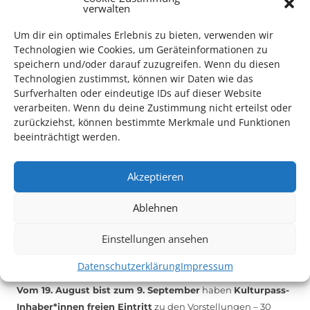
verwalten
Mithilfe im Bereich Technik
. Sie haben Interesse? Dann
melden Sie sich unter
info@kulturparkett-rhein-neckar.de
Um dir ein optimales Erlebnis zu bieten, verwenden wir
Technologien wie Cookies, um Geräteinformationen zu
speichern und/oder darauf zuzugreifen. Wenn du diesen
Technologien zustimmst, können wir Daten wie das
*KULTURTIPP SOMMERPAUSE: FESTIVAL DES DEUTSCHEN FILMS*
Surfverhalten oder eindeutige IDs auf dieser Website
verarbeiten. Wenn du deine Zustimmung nicht erteilst oder
zurückziehst, können bestimmte Merkmale und Funktionen
beeinträchtigt werden.
Akzeptieren
Ablehnen
Einstellungen ansehen
Auch dieses Jahr findet wieder das
Festival des deutschen
Datenschutzerklärung
Impressum
Films
in Ludwigshafen statt.
Vom 19. August bist zum 9. September
haben
Kulturpass-
Inhaber*innen freien Eintritt
zu den Vorstellungen – 30