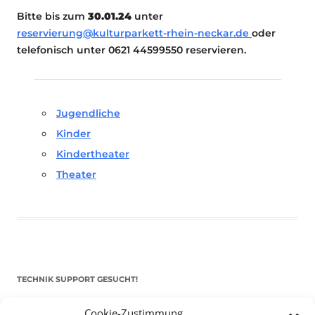
Bitte bis zum
30.01.24
unter
rese
rvierung@kulturparkett-rhein-neckar.de
oder
telefonisch unter 0621 44599550 reservieren.
Jugendliche
Kinder
Kindertheater
Theater
TECHNIK SUPPORT GESUCHT!
Cookie-Zustimmung
Das Kulturparkett freut sich stets über
ehrenamtliche