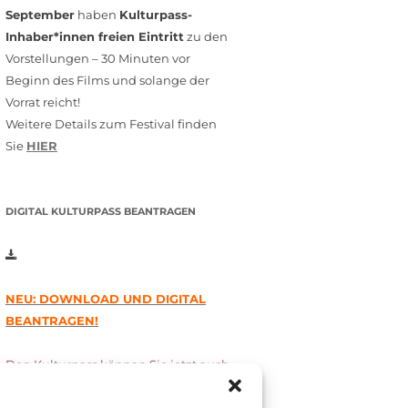
September
haben
Kulturpass-
Inhaber*innen freien Eintritt
zu den
Vorstellungen – 30 Minuten vor
Beginn des Films und solange der
Vorrat reicht!
Weitere Details zum Festival finden
Sie
HIER
DIGITAL KULTURPASS BEANTRAGEN
NEU: DOWNLOAD UND DIGITAL
BEANTRAGEN!
Den Kulturpass können Sie jetzt auch
digital beantragen. Dazu füllen Sie