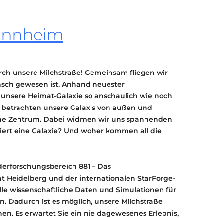
KONTAKT
KULTURPASS DIGITAL
annheim
BEANTRAGEN
TRANSPARENZ
IMPRESSUM
rch unsere Milchstraße! Gemeinsam fliegen wir
nsch gewesen ist. Anhand neuester
 unsere Heimat-Galaxie so anschaulich wie noch
e, betrachten unsere Galaxis von außen und
iche Zentrum. Dabei widmen wir uns spannenden
iert eine Galaxie? Und woher kommen all die
erforschungsbereich 881 – Das
ät Heidelberg und der internationalen StarForge-
e wissenschaftliche Daten und Simulationen für
. Dadurch ist es möglich, unsere Milchstraße
en. Es erwartet Sie ein nie dagewesenes Erlebnis,