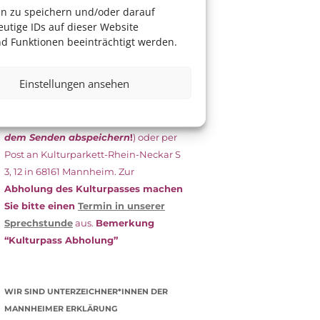
das Antragsformular aus und schicken
en zu speichern und/oder darauf
es
unterschrieben
zusammen mit
utige IDs auf dieser Website
dem
aktuellen
d Funktionen beeinträchtigt werden.
Leistungsbescheid
(Bürgergeld/
Grundsicherung, Wohngeld etc.)
an
Einstellungen ansehen
das Kulturparkett zurück: Per E-Mail
an
info@kulturparkett-rhein-
neckar.de
(wichtig: Dokument
vor
dem Senden abspeichern
!
) oder per
Post an Kulturparkett-Rhein-Neckar S
3, 12 in 68161 Mannheim. Zur
Abholung des Kulturpasses machen
Sie bitte einen
Termin in unserer
Sprechstunde
aus.
Bemerkung
“Kulturpass Abholung”
WIR SIND UNTERZEICHNER*INNEN DER
MANNHEIMER ERKLÄRUNG