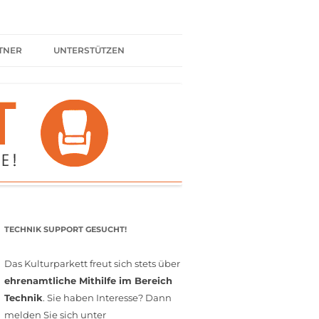
TNER
UNTERSTÜTZEN
ER BÜNDNIS
KULTURPARTNER WERDEN
SPENDEN
FÖRDERMITGLIED WERDEN
MITGLIEDSCHAFT
EHRENAMT
TECHNIK SUPPORT GESUCHT!
Das Kulturparkett freut sich stets über
ehrenamtliche Mithilfe im Bereich
Technik
. Sie haben Interesse? Dann
melden Sie sich unter