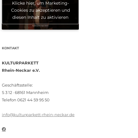
Klicke hier, um Marketing-
Cookies zu akzeptieren und
diesen Inhalt zu aktivieren
KONTAKT
KULTURPARKETT
Rhein-Neckar e.V.
Geschäftsstelle:
S 3 12 · 68161 Mannheim
Telefon 0621 44 59 95 50
info@kulturparkett-rhein-neckar.de