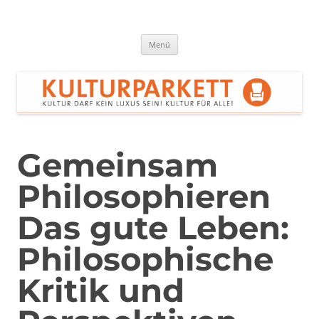
Zum
Inhalt
springen
Kulturparkett Rhein-Neckar
Kultur darf kein Luxus sein!
Menü
Gemeinsam
Philosophieren
Das gute Leben:
Philosophische
Kritik und