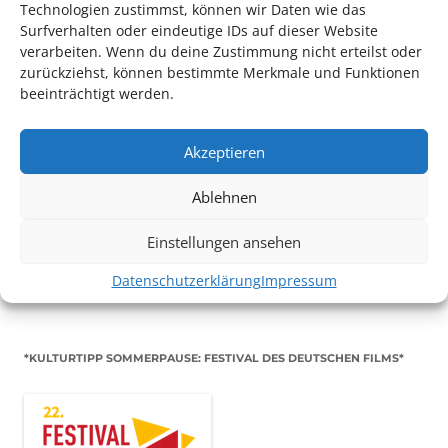
Technologien zustimmst, können wir Daten wie das
Workshop
Surfverhalten oder eindeutige IDs auf dieser Website
Zum Mitmachen
verarbeiten. Wenn du deine Zustimmung nicht erteilst oder
zurückziehst, können bestimmte Merkmale und Funktionen
beeinträchtigt werden.
Akzeptieren
TECHNIK SUPPORT GESUCHT!
Ablehnen
Das Kulturparkett freut sich stets über
ehrenamtliche
Einstellungen ansehen
Mithilfe im Bereich Technik
. Sie haben Interesse? Dann
Datenschutzerklärung
Impressum
melden Sie sich unter
info@kulturparkett-rhein-neckar.de
*KULTURTIPP SOMMERPAUSE: FESTIVAL DES DEUTSCHEN FILMS*