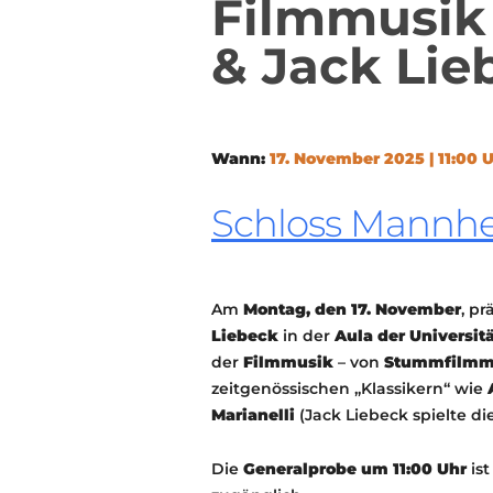
Filmmusik
& Jack Lie
Wann:
17. November 2025 | 11:00 
Schloss Mannhei
Am
Montag, den 17. November
, p
Liebeck
in der
Aula der Universi
der
Filmmusik
– von
Stummfilmm
zeitgenössischen „Klassikern“ wie
Marianelli
(Jack Liebeck spielte di
Die
Generalprobe um 11:00 Uhr
ist