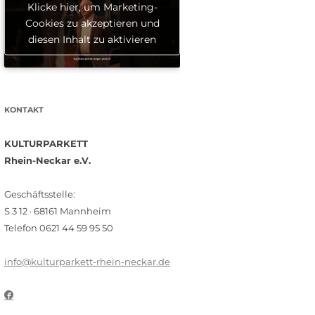
Klicke hier, um Marketing-
Cookies zu akzeptieren und
diesen Inhalt zu aktivieren
KONTAKT
KULTURPARKETT
Rhein-Neckar e.V.
Geschäftsstelle:
S 3 12 · 68161 Mannheim
Telefon 0621 44 59 95 50
info@kulturparkett-rhein-neckar.de