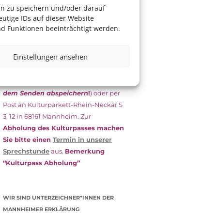
das Antragsformular aus und schicken
en zu speichern und/oder darauf
es
unterschrieben
zusammen mit
utige IDs auf dieser Website
dem
aktuellen
d Funktionen beeinträchtigt werden.
Leistungsbescheid
(Bürgergeld/
Grundsicherung, Wohngeld etc.)
an
Einstellungen ansehen
das Kulturparkett zurück: Per E-Mail
an
info@kulturparkett-rhein-
neckar.de
(wichtig: Dokument
vor
dem Senden abspeichern
!
) oder per
Post an Kulturparkett-Rhein-Neckar S
3, 12 in 68161 Mannheim. Zur
Abholung des Kulturpasses machen
Sie bitte einen
Termin in unserer
Sprechstunde
aus.
Bemerkung
“Kulturpass Abholung”
WIR SIND UNTERZEICHNER*INNEN DER
MANNHEIMER ERKLÄRUNG