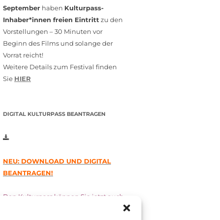
September
haben
Kulturpass-
Inhaber*innen freien Eintritt
zu den
Vorstellungen – 30 Minuten vor
Beginn des Films und solange der
Vorrat reicht!
Weitere Details zum Festival finden
Sie
HIER
DIGITAL KULTURPASS BEANTRAGEN
NEU: DOWNLOAD UND DIGITAL
BEANTRAGEN!
Den Kulturpass können Sie jetzt auch
digital beantragen. Dazu füllen Sie