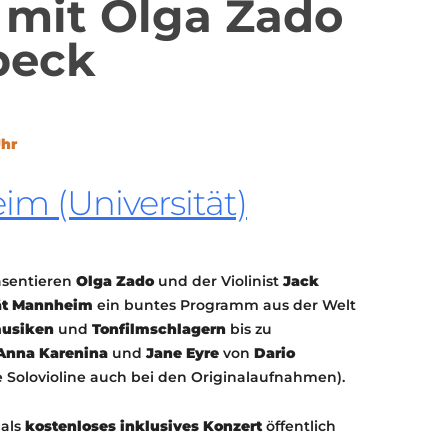
 mit Olga Zado
KONTAKT
KULTURPASS DIGITAL
beck
BEANTRAGEN
TRANSPARENZ
IMPRESSUM
Uhr
m (Universität)
räsentieren
Olga Zado
und der Violinist
Jack
tät Mannheim
ein buntes Programm aus der Welt
usiken
und
Tonfilmschlagern
bis zu
Anna Karenina
und
Jane Eyre
von
Dario
e Solovioline auch bei den Originalaufnahmen).
 als
kostenloses inklusives Konzert
öffentlich