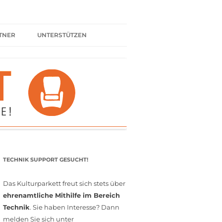
TNER
UNTERSTÜTZEN
ER BÜNDNIS
KULTURPARTNER WERDEN
SPENDEN
FÖRDERMITGLIED WERDEN
MITGLIEDSCHAFT
EHRENAMT
TECHNIK SUPPORT GESUCHT!
Das Kulturparkett freut sich stets über
ehrenamtliche Mithilfe im Bereich
Technik
. Sie haben Interesse? Dann
melden Sie sich unter