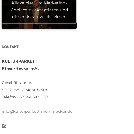
Klicke hier, um Marketing-
Cookies zu akzeptieren und
diesen Inhalt zu aktivieren
KONTAKT
KULTURPARKETT
Rhein-Neckar e.V.
Geschäftsstelle:
S 3 12 · 68161 Mannheim
Telefon 0621 44 59 95 50
info@kulturparkett-rhein-neckar.de