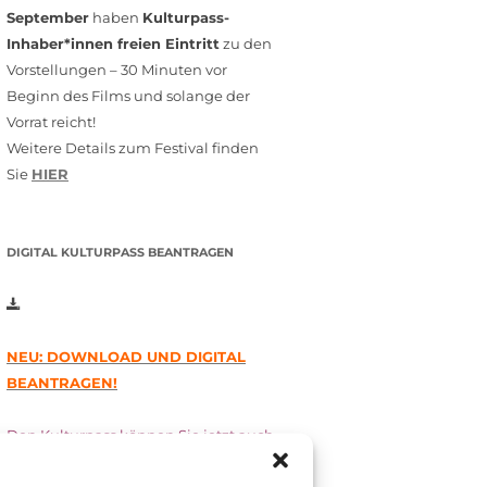
September
haben
Kulturpass-
Inhaber*innen freien Eintritt
zu den
Vorstellungen – 30 Minuten vor
Beginn des Films und solange der
Vorrat reicht!
Weitere Details zum Festival finden
Sie
HIER
DIGITAL KULTURPASS BEANTRAGEN
NEU: DOWNLOAD UND DIGITAL
BEANTRAGEN!
Den Kulturpass können Sie jetzt auch
digital beantragen. Dazu füllen Sie