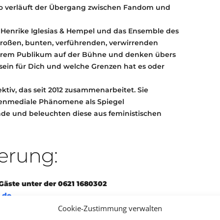
wo verläuft der Übergang zwischen Fandom und
 Henrike Iglesias & Hempel und das Ensemble des
roßen, bunten, verführenden, verwirrenden
ihrem Publikum auf der Bühne und denken übers
sein für Dich und welche Grenzen hat es oder
lektiv, das seit 2012 zusammenarbeitet. Sie
senmediale Phänomene als Spiegel
ände und beleuchten diese aus feministischen
erung:
Gäste
unter der 0621 1680302
.de
von Kulturpass-Inhaber*innen persönlich an der
Cookie-Zustimmung verwalten
 den Kulturpass als Nachweis mitbringen.