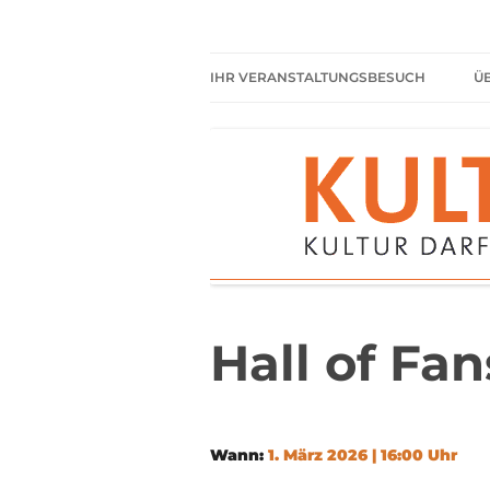
Zum
Inhalt
springen
Kultur darf kein Luxus sein!
Kulturparkett Rhe
IHR VERANSTALTUNGSBESUCH
Ü
AKTUELLE VERANSTALTUNGEN
HIER HABEN SIE IMMER
FREIEN EINTRITT
SHARED READING
REGELN FÜR KULTURPARKETT
GÄSTE
Hall of Fan
Wann:
1. März 2026 | 16:00 Uhr