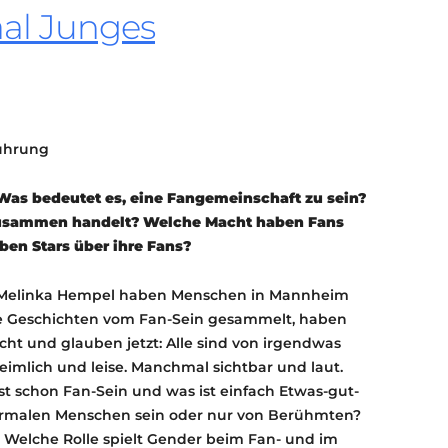
al Junges
KONTAKT
KULTURPASS DIGITAL
BEANTRAGEN
TRANSPARENZ
IMPRESSUM
führung
as bedeutet es, eine Fangemeinschaft zu sein?
usammen handelt? Welche Macht haben Fans
ben Stars über ihre Fans?
a-Melinka Hempel haben Menschen in Mannheim
e Geschichten vom Fan-Sein gesammelt, haben
cht und glauben jetzt: Alle sind von irgendwas
mlich und leise. Manchmal sichtbar und laut.
st schon Fan-Sein und was ist einfach Etwas-gut-
ormalen Menschen sein oder nur von Berühmten?
 Welche Rolle spielt Gender beim Fan- und im