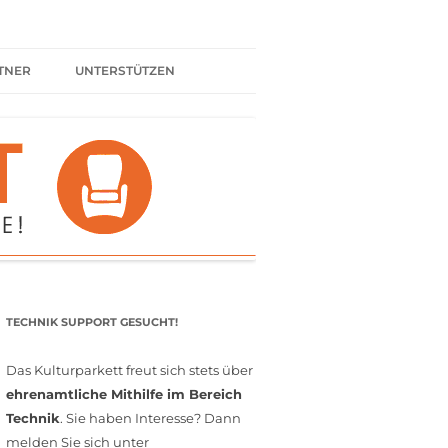
TNER
UNTERSTÜTZEN
ER BÜNDNIS
KULTURPARTNER WERDEN
SPENDEN
FÖRDERMITGLIED WERDEN
MITGLIEDSCHAFT
EHRENAMT
TECHNIK SUPPORT GESUCHT!
Das Kulturparkett freut sich stets über
ehrenamtliche Mithilfe im Bereich
Technik
. Sie haben Interesse? Dann
melden Sie sich unter