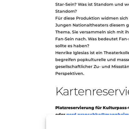
Star-Sein? Was ist Standom und 
Standom?
Für diese Produktion widmen sich
Jungen Nationaltheaters diesem g
Thema. Sie versammeln sich mit 
Fan-Sein nach. Was bedeutet Fan-
sollte es haben?
Henrike Iglesias ist ein Theaterkol
begreifen popkulturelle und mas
gesellschaftlicher Zu- und Missst
Perspektiven.
Kartenreservi
Platzreservierung
für Kulturpass-
oder
gerd.pranschke@mannheim
Die kostenfreien Tickets können 
Abendkasse abholt werden. Bitte