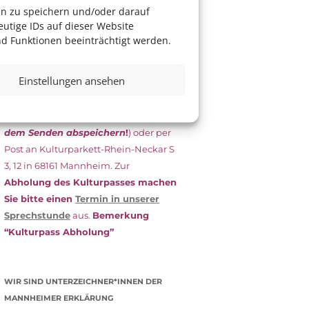
das Antragsformular aus und schicken
en zu speichern und/oder darauf
es
unterschrieben
zusammen mit
utige IDs auf dieser Website
dem
aktuellen
d Funktionen beeinträchtigt werden.
Leistungsbescheid
(Bürgergeld/
Grundsicherung, Wohngeld etc.)
an
Einstellungen ansehen
das Kulturparkett zurück: Per E-Mail
an
info@kulturparkett-rhein-
neckar.de
(wichtig: Dokument
vor
dem Senden abspeichern
!
) oder per
Post an Kulturparkett-Rhein-Neckar S
3, 12 in 68161 Mannheim. Zur
Abholung des Kulturpasses machen
Sie bitte einen
Termin in unserer
Sprechstunde
aus.
Bemerkung
“Kulturpass Abholung”
WIR SIND UNTERZEICHNER*INNEN DER
MANNHEIMER ERKLÄRUNG