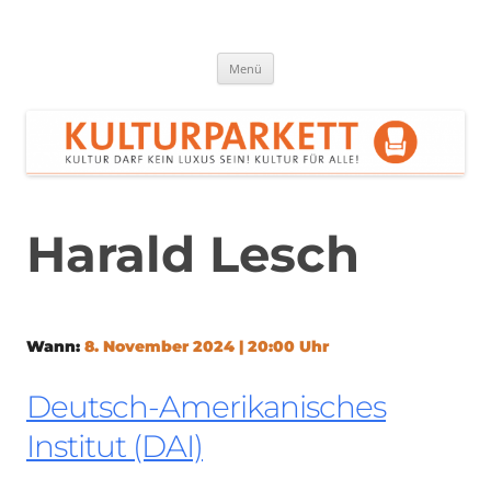
Zum
Inhalt
springen
Kulturparkett Rhein-Neckar
Kultur darf kein Luxus sein!
Menü
Harald Lesch
Wann:
8. November 2024 | 20:00 Uhr
Deutsch-Amerikanisches
Institut (DAI)