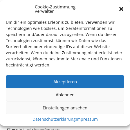
TECHNIK SUPPORT GESUCHT!
Cookie-Zustimmung
verwalten
Das Kulturparkett freut sich stets über
ehrenamtliche
Mithilfe im Bereich Technik
. Sie haben Interesse? Dann
Um dir ein optimales Erlebnis zu bieten, verwenden wir
Technologien wie Cookies, um Geräteinformationen zu
melden Sie sich unter
info@kulturparkett-rhein-neckar.de
speichern und/oder darauf zuzugreifen. Wenn du diesen
Technologien zustimmst, können wir Daten wie das
Surfverhalten oder eindeutige IDs auf dieser Website
*KULTURTIPP SOMMERPAUSE: FESTIVAL DES DEUTSCHEN FILMS*
verarbeiten. Wenn du deine Zustimmung nicht erteilst oder
zurückziehst, können bestimmte Merkmale und Funktionen
beeinträchtigt werden.
Akzeptieren
Ablehnen
Einstellungen ansehen
Datenschutzerklärung
Impressum
Auch dieses Jahr findet wieder das
Festival des deutschen
Films
in Ludwigshafen statt.