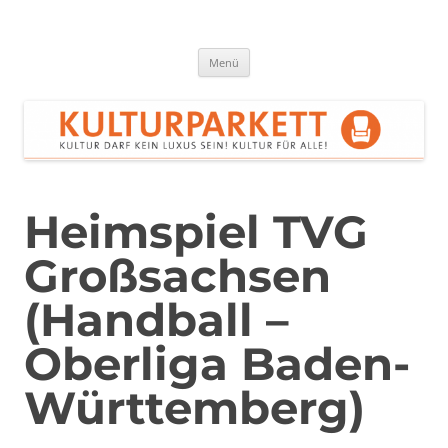
Zum
Inhalt
springen
Kulturparkett Rhein-Neckar
Kultur darf kein Luxus sein!
Menü
Heimspiel TVG
Großsachsen
(Handball –
Oberliga Baden-
Württemberg)