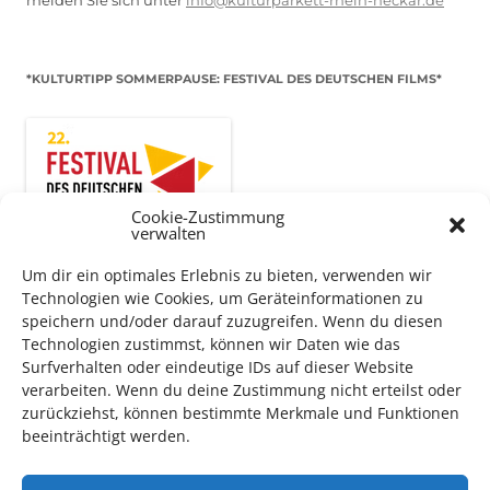
*KULTURTIPP SOMMERPAUSE: FESTIVAL DES DEUTSCHEN FILMS*
Cookie-Zustimmung
verwalten
Um dir ein optimales Erlebnis zu bieten, verwenden wir
Technologien wie Cookies, um Geräteinformationen zu
speichern und/oder darauf zuzugreifen. Wenn du diesen
Technologien zustimmst, können wir Daten wie das
Auch dieses Jahr findet wieder das
Festival des deutschen
Surfverhalten oder eindeutige IDs auf dieser Website
Films
in Ludwigshafen statt.
verarbeiten. Wenn du deine Zustimmung nicht erteilst oder
Vom 19. August bist zum 9. September
haben
Kulturpass-
zurückziehst, können bestimmte Merkmale und Funktionen
beeinträchtigt werden.
Inhaber*innen freien Eintritt
zu den Vorstellungen – 30
Minuten vor Beginn des Films und solange der Vorrat reicht!
Weitere Details zum Festival finden Sie
HIER