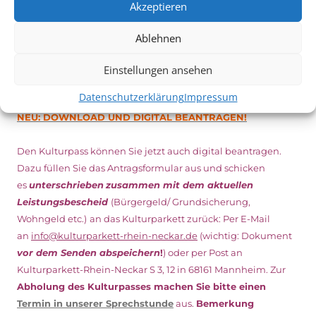
Akzeptieren
Ablehnen
DIGITAL KULTURPASS BEANTRAGEN
Einstellungen ansehen
Datenschutzerklärung
Impressum
NEU: DOWNLOAD UND DIGITAL BEANTRAGEN!
Den Kulturpass können Sie jetzt auch digital beantragen.
Dazu füllen Sie das Antragsformular aus und schicken
es
unterschrieben
zusammen mit dem
aktuellen
Leistungsbescheid
(Bürgergeld/ Grundsicherung,
Wohngeld etc.)
an das Kulturparkett zurück: Per E-Mail
an
info@kulturparkett-rhein-neckar.de
(wichtig: Dokument
vor dem Senden abspeichern
!
) oder per Post an
Kulturparkett-Rhein-Neckar S 3, 12 in 68161 Mannheim. Zur
Abholung des Kulturpasses machen Sie bitte einen
Termin in unserer Sprechstunde
aus.
Bemerkung