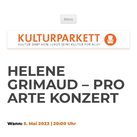
Zum
Inhalt
springen
Kulturparkett Rhein-Neckar
Kultur darf kein Luxus sein!
Menü
HELENE
GRIMAUD – PRO
ARTE KONZERT
Wann:
5. Mai 2023 | 20:00 Uhr