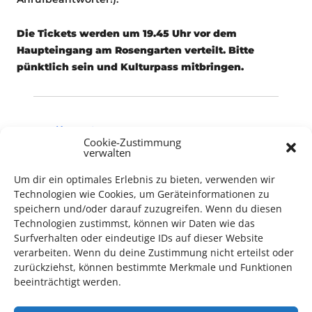
Die Tickets werden um 19.45 Uhr vor dem
Haupteingang am Rosengarten verteilt. Bitte
pünktlich sein und Kulturpass mitbringen.
Konzert
Cookie-Zustimmung
Musik
verwalten
Um dir ein optimales Erlebnis zu bieten, verwenden wir
Technologien wie Cookies, um Geräteinformationen zu
speichern und/oder darauf zuzugreifen. Wenn du diesen
Technologien zustimmst, können wir Daten wie das
Surfverhalten oder eindeutige IDs auf dieser Website
verarbeiten. Wenn du deine Zustimmung nicht erteilst oder
TECHNIK SUPPORT GESUCHT!
zurückziehst, können bestimmte Merkmale und Funktionen
beeinträchtigt werden.
Das Kulturparkett freut sich stets über
ehrenamtliche
Mithilfe im Bereich Technik
. Sie haben Interesse? Dann