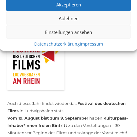
melden Sie sich unter
info@kulturparkett-rhein-neckar.de
Akzeptieren
Ablehnen
*KULTURTIPP SOMMERPAUSE: FESTIVAL DES DEUTSCHEN FILMS*
Einstellungen ansehen
Datenschutzerklärung
Impressum
Auch dieses Jahr findet wieder das
Festival des deutschen
Films
in Ludwigshafen statt.
Vom 19. August bist zum 9. September
haben
Kulturpass-
Inhaber*innen freien Eintritt
zu den Vorstellungen – 30
Minuten vor Beginn des Films und solange der Vorrat reicht!