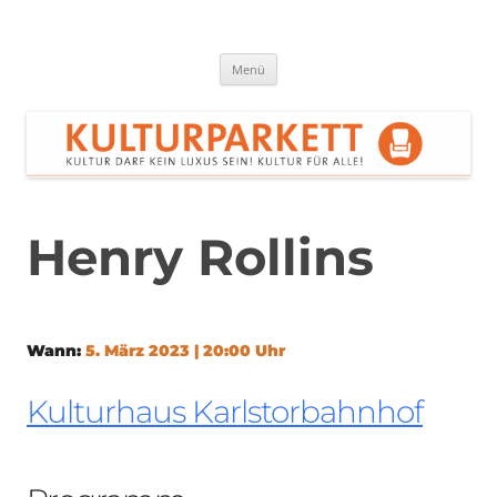
Zum
Inhalt
springen
Kulturparkett Rhein-Neckar
Kultur darf kein Luxus sein!
Menü
Henry Rollins
Wann:
5. März 2023 | 20:00 Uhr
Kulturhaus Karlstorbahnhof