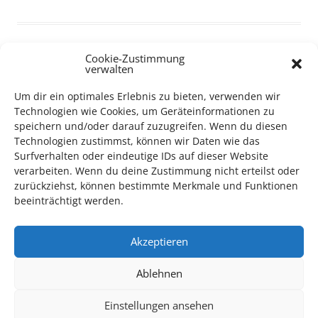
Cookie-Zustimmung
verwalten
TECHNIK SUPPORT GESUCHT!
Um dir ein optimales Erlebnis zu bieten, verwenden wir
Technologien wie Cookies, um Geräteinformationen zu
Das Kulturparkett freut sich stets über
ehrenamtliche
speichern und/oder darauf zuzugreifen. Wenn du diesen
Mithilfe im Bereich Technik
. Sie haben Interesse? Dann
Technologien zustimmst, können wir Daten wie das
melden Sie sich unter
info@kulturparkett-rhein-neckar.de
Surfverhalten oder eindeutige IDs auf dieser Website
verarbeiten. Wenn du deine Zustimmung nicht erteilst oder
zurückziehst, können bestimmte Merkmale und Funktionen
beeinträchtigt werden.
*KULTURTIPP SOMMERPAUSE: FESTIVAL DES DEUTSCHEN FILMS*
Akzeptieren
Ablehnen
Einstellungen ansehen