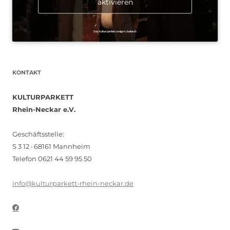
aktivieren
KONTAKT
KULTURPARKETT
Rhein-Neckar e.V.
Geschäftsstelle:
S 3 12 · 68161 Mannheim
Telefon 0621 44 59 95 50
info@kulturparkett-rhein-neckar.de