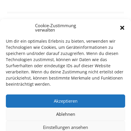
Cookie-Zustimmung
verwalten
TECHNIK SUPPORT GESUCHT!
Um dir ein optimales Erlebnis zu bieten, verwenden wir
Technologien wie Cookies, um Geräteinformationen zu
Das Kulturparkett freut sich stets über
ehrenamtliche
speichern und/oder darauf zuzugreifen. Wenn du diesen
Mithilfe im Bereich Technik
. Sie haben Interesse? Dann
Technologien zustimmst, können wir Daten wie das
Surfverhalten oder eindeutige IDs auf dieser Website
melden Sie sich unter
info@kulturparkett-rhein-neckar.de
verarbeiten. Wenn du deine Zustimmung nicht erteilst oder
zurückziehst, können bestimmte Merkmale und Funktionen
beeinträchtigt werden.
*KULTURTIPP SOMMERPAUSE: FESTIVAL DES DEUTSCHEN FILMS*
Akzeptieren
Ablehnen
Einstellungen ansehen