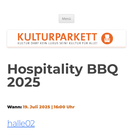
Zum
Inhalt
springen
Kulturparkett Rhein-Neckar
Kultur darf kein Luxus sein!
Menü
Hospitality BBQ
2025
Wann:
19. Juli 2025 | 16:00 Uhr
halle02