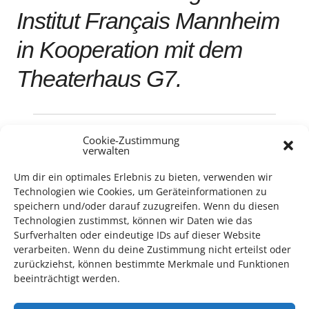
Institut Français Mannheim
in Kooperation mit dem
Theaterhaus G7.
Cookie-Zustimmung
Schauspiel
verwalten
Um dir ein optimales Erlebnis zu bieten, verwenden wir
Technologien wie Cookies, um Geräteinformationen zu
speichern und/oder darauf zuzugreifen. Wenn du diesen
Technologien zustimmst, können wir Daten wie das
Surfverhalten oder eindeutige IDs auf dieser Website
verarbeiten. Wenn du deine Zustimmung nicht erteilst oder
TECHNIK SUPPORT GESUCHT!
zurückziehst, können bestimmte Merkmale und Funktionen
beeinträchtigt werden.
Das Kulturparkett freut sich stets über
ehrenamtliche
Mithilfe im Bereich Technik
. Sie haben Interesse? Dann