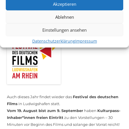
melden Sie sich unter
info@kulturparkett-rhein-neckar.de
Akzeptieren
Ablehnen
*KULTURTIPP SOMMERPAUSE: FESTIVAL DES DEUTSCHEN FILMS*
Einstellungen ansehen
Datenschutzerklärung
Impressum
Auch dieses Jahr findet wieder das
Festival des deutschen
Films
in Ludwigshafen statt.
Vom 19. August bist zum 9. September
haben
Kulturpass-
Inhaber*innen freien Eintritt
zu den Vorstellungen – 30
Minuten vor Beginn des Films und solange der Vorrat reicht!