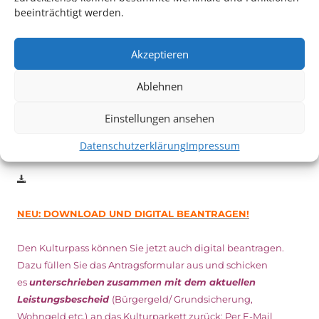
Auch dieses Jahr findet wieder das
Festival des deutschen
beeinträchtigt werden.
Films
in Ludwigshafen statt.
Vom 19. August bist zum 9. September
haben
Kulturpass-
Akzeptieren
Inhaber*innen freien Eintritt
zu den Vorstellungen – 30
Minuten vor Beginn des Films und solange der Vorrat reicht!
Ablehnen
Weitere Details zum Festival finden Sie
HIER
Einstellungen ansehen
Datenschutzerklärung
Impressum
DIGITAL KULTURPASS BEANTRAGEN
NEU: DOWNLOAD UND DIGITAL BEANTRAGEN!
Den Kulturpass können Sie jetzt auch digital beantragen.
Dazu füllen Sie das Antragsformular aus und schicken
es
unterschrieben
zusammen mit dem
aktuellen
Leistungsbescheid
(Bürgergeld/ Grundsicherung,
Wohngeld etc.)
an das Kulturparkett zurück: Per E-Mail