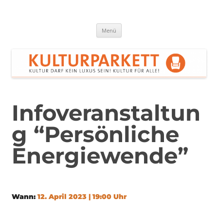
Zum
Inhalt
springen
Kulturparkett Rhein-Neckar
Kultur darf kein Luxus sein!
Menü
Infoveranstaltun
g “Persönliche
Energiewende”
Wann:
12. April 2023 | 19:00 Uhr