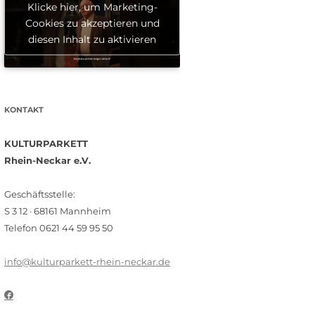
Klicke hier, um Marketing-
Cookies zu akzeptieren und
diesen Inhalt zu aktivieren
KONTAKT
KULTURPARKETT
Rhein-Neckar e.V.
Geschäftsstelle:
S 3 12 · 68161 Mannheim
Telefon 0621 44 59 95 50
info@kulturparkett-rhein-neckar.de