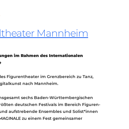
KONTAKT
KULTURPASS DIGITAL
BEANTRAGEN
TRANSPARENZ
ltheater Mannheim
IMPRESSUM
altungen im Rahmen des Internationalen
e
les Figurentheater im Grenzbereich zu Tanz,
igitalkunst nach Mannheim.
n insgesamt sechs Baden-Württembergischen
rößten deutschen Festivals im Bereich Figuren-
und aufstrebende Ensembles und Solist*innen
IMAGINALE zu einem Fest gemeinsamer