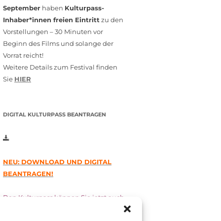
September
haben
Kulturpass-
Inhaber*innen freien Eintritt
zu den
Vorstellungen – 30 Minuten vor
Beginn des Films und solange der
Vorrat reicht!
Weitere Details zum Festival finden
Sie
HIER
DIGITAL KULTURPASS BEANTRAGEN
NEU: DOWNLOAD UND DIGITAL
BEANTRAGEN!
Den Kulturpass können Sie jetzt auch
digital beantragen. Dazu füllen Sie