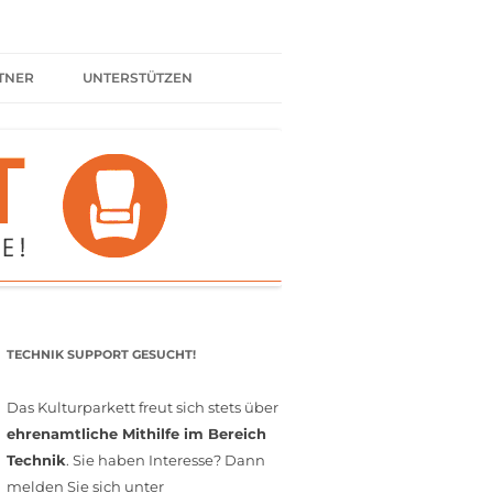
TNER
UNTERSTÜTZEN
ER BÜNDNIS
KULTURPARTNER WERDEN
SPENDEN
FÖRDERMITGLIED WERDEN
MITGLIEDSCHAFT
EHRENAMT
TECHNIK SUPPORT GESUCHT!
Das Kulturparkett freut sich stets über
ehrenamtliche Mithilfe im Bereich
Technik
. Sie haben Interesse? Dann
melden Sie sich unter