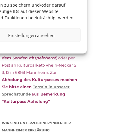
das Antragsformular aus und schicken
en zu speichern und/oder darauf
es
unterschrieben
zusammen mit
utige IDs auf dieser Website
dem
aktuellen
d Funktionen beeinträchtigt werden.
Leistungsbescheid
(Bürgergeld/
Grundsicherung, Wohngeld etc.)
an
Einstellungen ansehen
das Kulturparkett zurück: Per E-Mail
an
info@kulturparkett-rhein-
neckar.de
(wichtig: Dokument
vor
dem Senden abspeichern
!
) oder per
Post an Kulturparkett-Rhein-Neckar S
3, 12 in 68161 Mannheim. Zur
Abholung des Kulturpasses machen
Sie bitte einen
Termin in unserer
Sprechstunde
aus.
Bemerkung
“Kulturpass Abholung”
WIR SIND UNTERZEICHNER*INNEN DER
MANNHEIMER ERKLÄRUNG