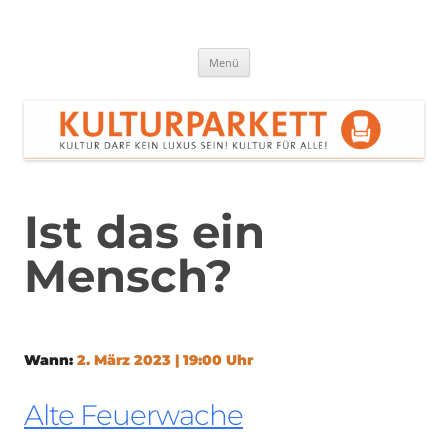
Zum
Inhalt
springen
Kulturparkett Rhein-Neckar
Kultur darf kein Luxus sein!
Menü
Ist das ein
Mensch?
Wann:
2. März 2023 | 19:00 Uhr
Alte Feuerwache