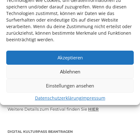
Technologien wie Cookies, um Geräteinformationen zu
speichern und/oder darauf zuzugreifen. Wenn du diesen
Technologien zustimmst, können wir Daten wie das
Surfverhalten oder eindeutige IDs auf dieser Website
verarbeiten. Wenn du deine Zustimmung nicht erteilst oder
zurückziehst, können bestimmte Merkmale und Funktionen
beeinträchtigt werden.
Akzeptieren
Ablehnen
Auch dieses Jahr findet wieder das
Festival des deutschen
Films
in Ludwigshafen statt.
Einstellungen ansehen
Vom 19. August bist zum 9. September
haben
Kulturpass-
Inhaber*innen freien Eintritt
zu den Vorstellungen – 30
Datenschutzerklärung
Impressum
Minuten vor Beginn des Films und solange der Vorrat reicht!
Weitere Details zum Festival finden Sie
HIER
DIGITAL KULTURPASS BEANTRAGEN