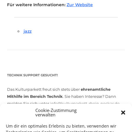
Für weitere Informationen:
Zur Website
jazz
TECHNIK SUPPORT GESUCHT!
Das Kulturparkett freut sich stets über
ehrenamtliche
Mithilfe im Bereich Technik
. Sie haben Interesse? Dann
melden Sie sich unter
info@kulturparkett-rhein-neckar.de
Cookie-Zustimmung
verwalten
*KULTURTIPP SOMMERPAUSE: FESTIVAL DES DEUTSCHEN FILMS*
Um dir ein optimales Erlebnis zu bieten, verwenden wir