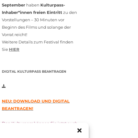
September
haben
Kulturpass-
Inhaber*innen freien Eintritt
zu den
Vorstellungen – 30 Minuten vor
Beginn des Films und solange der
Vorrat reicht!
Weitere Details zum Festival finden
Sie
HIER
DIGITAL KULTURPASS BEANTRAGEN
NEU: DOWNLOAD UND DIGITAL
BEANTRAGEN!
Den Kulturpass können Sie jetzt auch
digital beantragen. Dazu füllen Sie