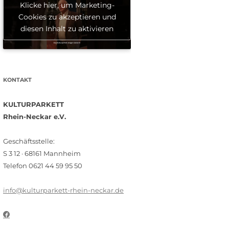
Klicke hier, um Marketing-
Cookies zu akzeptieren und
diesen Inhalt zu aktivieren
KONTAKT
KULTURPARKETT
Rhein-Neckar e.V.
Geschäftsstelle:
S 3 12 · 68161 Mannheim
Telefon 0621 44 59 95 50
info@kulturparkett-rhein-neckar.de