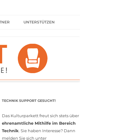
TNER
UNTERSTÜTZEN
ER BÜNDNIS
KULTURPARTNER WERDEN
SPENDEN
FÖRDERMITGLIED WERDEN
MITGLIEDSCHAFT
EHRENAMT
TECHNIK SUPPORT GESUCHT!
Das Kulturparkett freut sich stets über
ehrenamtliche Mithilfe im Bereich
Technik
. Sie haben Interesse? Dann
melden Sie sich unter