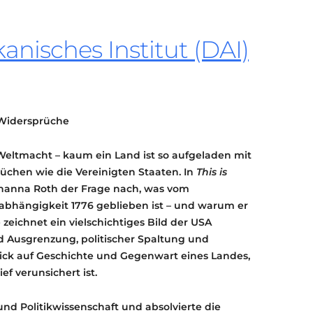
KONTAKT
KULTURPASS DIGITAL
nisches Institut (DAI)
BEANTRAGEN
TRANSPARENZ
IMPRESSUM
 Widersprüche
 Weltmacht – kaum ein Land ist so aufgeladen mit
üchen wie die Vereinigten Staaten. In
This is
hanna Roth der Frage nach, was vom
abhängigkeit 1776 geblieben ist – und warum er
zeichnet ein vielschichtiges Bild der USA
d Ausgrenzung, politischer Spaltung und
 Blick auf Geschichte und Gegenwart eines Landes,
ef verunsichert ist.
 und Politikwissenschaft und absolvierte die