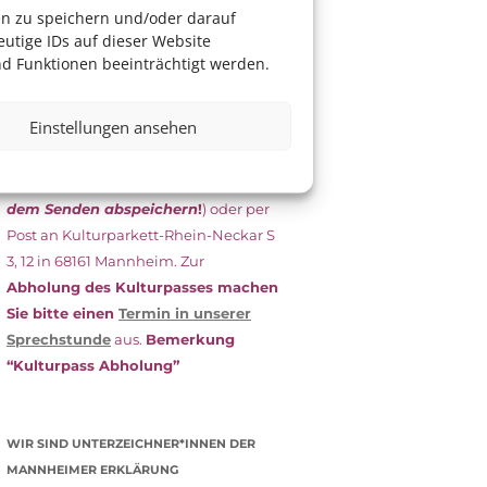
das Antragsformular aus und schicken
en zu speichern und/oder darauf
es
unterschrieben
zusammen mit
utige IDs auf dieser Website
dem
aktuellen
d Funktionen beeinträchtigt werden.
Leistungsbescheid
(Bürgergeld/
Grundsicherung, Wohngeld etc.)
an
Einstellungen ansehen
das Kulturparkett zurück: Per E-Mail
an
info@kulturparkett-rhein-
neckar.de
(wichtig: Dokument
vor
dem Senden abspeichern
!
) oder per
Post an Kulturparkett-Rhein-Neckar S
3, 12 in 68161 Mannheim. Zur
Abholung des Kulturpasses machen
Sie bitte einen
Termin in unserer
Sprechstunde
aus.
Bemerkung
“Kulturpass Abholung”
WIR SIND UNTERZEICHNER*INNEN DER
MANNHEIMER ERKLÄRUNG