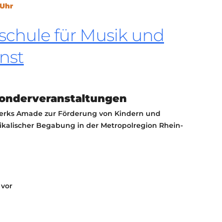
 Uhr
KONTAKT
KULTURPASS DIGITAL
schule für Musik und
BEANTRAGEN
TRANSPARENZ
nst
IMPRESSUM
Sonderveranstaltungen
erks Amade zur Förderung von Kindern und
kalischer Begabung in der Metropolregion Rhein-
 vor