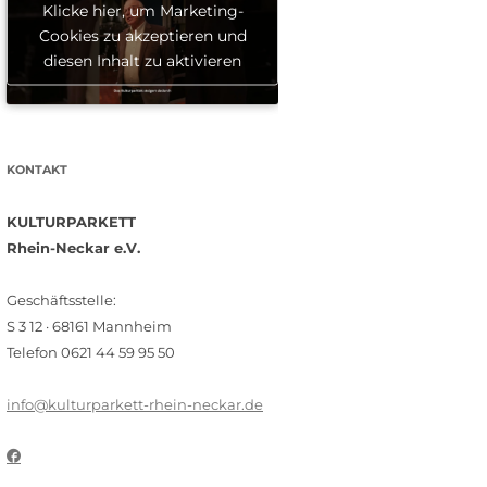
Klicke hier, um Marketing-
Cookies zu akzeptieren und
diesen Inhalt zu aktivieren
KONTAKT
KULTURPARKETT
Rhein-Neckar e.V.
Geschäftsstelle:
S 3 12 · 68161 Mannheim
Telefon 0621 44 59 95 50
info@kulturparkett-rhein-neckar.de