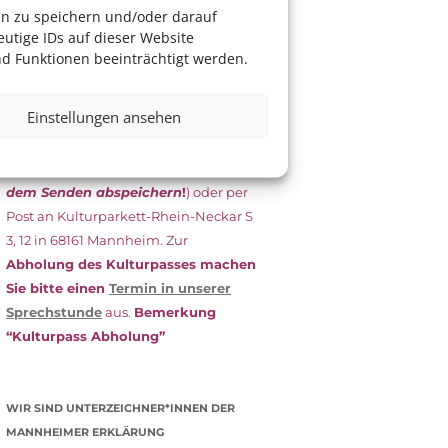
das Antragsformular aus und schicken
en zu speichern und/oder darauf
es
unterschrieben
zusammen mit
utige IDs auf dieser Website
dem
aktuellen
d Funktionen beeinträchtigt werden.
Leistungsbescheid
(Bürgergeld/
Grundsicherung, Wohngeld etc.)
an
Einstellungen ansehen
das Kulturparkett zurück: Per E-Mail
an
info@kulturparkett-rhein-
neckar.de
(wichtig: Dokument
vor
dem Senden abspeichern
!
) oder per
Post an Kulturparkett-Rhein-Neckar S
3, 12 in 68161 Mannheim. Zur
Abholung des Kulturpasses machen
Sie bitte einen
Termin in unserer
Sprechstunde
aus.
Bemerkung
“Kulturpass Abholung”
WIR SIND UNTERZEICHNER*INNEN DER
MANNHEIMER ERKLÄRUNG