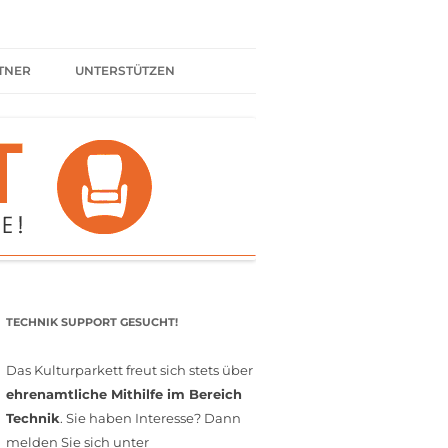
TNER
UNTERSTÜTZEN
ER BÜNDNIS
KULTURPARTNER WERDEN
SPENDEN
FÖRDERMITGLIED WERDEN
MITGLIEDSCHAFT
EHRENAMT
TECHNIK SUPPORT GESUCHT!
Das Kulturparkett freut sich stets über
ehrenamtliche Mithilfe im Bereich
Technik
. Sie haben Interesse? Dann
melden Sie sich unter