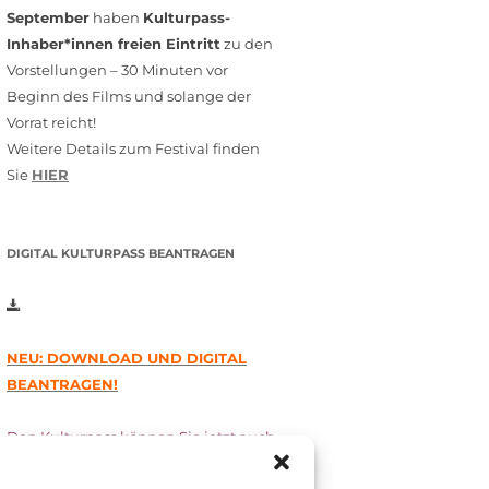
September
haben
Kulturpass-
Inhaber*innen freien Eintritt
zu den
Vorstellungen – 30 Minuten vor
Beginn des Films und solange der
Vorrat reicht!
Weitere Details zum Festival finden
Sie
HIER
DIGITAL KULTURPASS BEANTRAGEN
NEU: DOWNLOAD UND DIGITAL
BEANTRAGEN!
Den Kulturpass können Sie jetzt auch
digital beantragen. Dazu füllen Sie