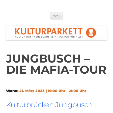
Zum
Inhalt
springen
Kulturparkett Rhein-Neckar
Kultur darf kein Luxus sein!
Menü
JUNGBUSCH –
DIE MAFIA-TOUR
Wann:
21. März 2023 | 19:00 Uhr - 21:00 Uhr
Kulturbrücken Jungbusch