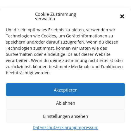
Cookie-Zustimmung
TECHNIK SUPPORT GESUCHT!
verwalten
Das Kulturparkett freut sich stets über
ehrenamtliche
Um dir ein optimales Erlebnis zu bieten, verwenden wir
Technologien wie Cookies, um Geräteinformationen zu
Mithilfe im Bereich Technik
. Sie haben Interesse? Dann
speichern und/oder darauf zuzugreifen. Wenn du diesen
melden Sie sich unter
info@kulturparkett-rhein-neckar.de
Technologien zustimmst, können wir Daten wie das
Surfverhalten oder eindeutige IDs auf dieser Website
verarbeiten. Wenn du deine Zustimmung nicht erteilst oder
*KULTURTIPP SOMMERPAUSE: FESTIVAL DES DEUTSCHEN FILMS*
zurückziehst, können bestimmte Merkmale und Funktionen
beeinträchtigt werden.
Akzeptieren
Ablehnen
Einstellungen ansehen
Datenschutzerklärung
Impressum