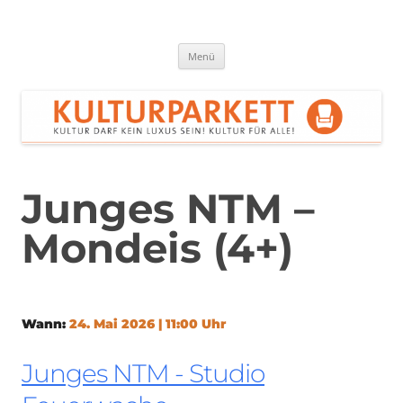
Zum
Inhalt
springen
Kulturparkett Rhein-Neckar
Kultur darf kein Luxus sein!
Menü
Junges NTM –
Mondeis (4+)
Wann:
24. Mai 2026 | 11:00 Uhr
Junges NTM - Studio