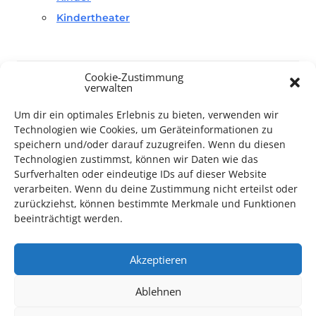
Kindertheater
Cookie-Zustimmung
verwalten
Um dir ein optimales Erlebnis zu bieten, verwenden wir
TECHNIK SUPPORT GESUCHT!
Technologien wie Cookies, um Geräteinformationen zu
speichern und/oder darauf zuzugreifen. Wenn du diesen
Das Kulturparkett freut sich stets über
ehrenamtliche
Technologien zustimmst, können wir Daten wie das
Surfverhalten oder eindeutige IDs auf dieser Website
Mithilfe im Bereich Technik
. Sie haben Interesse? Dann
verarbeiten. Wenn du deine Zustimmung nicht erteilst oder
melden Sie sich unter
info@kulturparkett-rhein-neckar.de
zurückziehst, können bestimmte Merkmale und Funktionen
beeinträchtigt werden.
*KULTURTIPP SOMMERPAUSE: FESTIVAL DES DEUTSCHEN FILMS*
Akzeptieren
Ablehnen