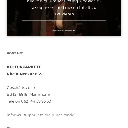
Klicke hier, um Marketing-Cookies zu
akzeptieren und diesen Inhalt zu
aktivieren
KONTAKT
KULTURPARKETT
Rhein-Neckar e.V.
Geschäftsstelle:
S 3 12 · 68161 Mannheim
Telefon 0621 44 59 95 50
info@kulturparkett-rhein-neckar.de