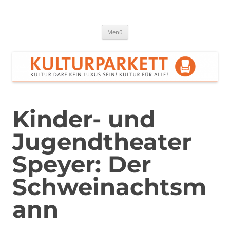
Zum
Inhalt
springen
Kulturparkett Rhein-Neckar
Kultur darf kein Luxus sein!
Menü
Kinder- und
Jugendtheater
Speyer: Der
Schweinachtsm
ann