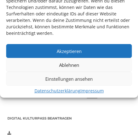
speichern und/oder darauf zuzugreifen. Wenn du diesen
Technologien zustimmst, können wir Daten wie das
Surfverhalten oder eindeutige IDs auf dieser Website
verarbeiten. Wenn du deine Zustimmung nicht erteilst oder
zurückziehst, können bestimmte Merkmale und Funktionen
beeinträchtigt werden.
Akzeptieren
Auch dieses Jahr findet wieder das
Festival des deutschen
Ablehnen
Films
in Ludwigshafen statt.
Vom 19. August bist zum 9. September
haben
Kulturpass-
Einstellungen ansehen
Inhaber*innen freien Eintritt
zu den Vorstellungen – 30
Minuten vor Beginn des Films und solange der Vorrat reicht!
Datenschutzerklärung
Impressum
Weitere Details zum Festival finden Sie
HIER
DIGITAL KULTURPASS BEANTRAGEN