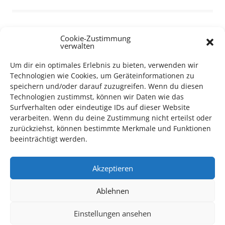
Cookie-Zustimmung
verwalten
TECHNIK SUPPORT GESUCHT!
Um dir ein optimales Erlebnis zu bieten, verwenden wir
Technologien wie Cookies, um Geräteinformationen zu
Das Kulturparkett freut sich stets über
ehrenamtliche
speichern und/oder darauf zuzugreifen. Wenn du diesen
Mithilfe im Bereich Technik
. Sie haben Interesse? Dann
Technologien zustimmst, können wir Daten wie das
melden Sie sich unter
info@kulturparkett-rhein-neckar.de
Surfverhalten oder eindeutige IDs auf dieser Website
verarbeiten. Wenn du deine Zustimmung nicht erteilst oder
zurückziehst, können bestimmte Merkmale und Funktionen
beeinträchtigt werden.
*KULTURTIPP SOMMERPAUSE: FESTIVAL DES DEUTSCHEN FILMS*
Akzeptieren
Ablehnen
Einstellungen ansehen