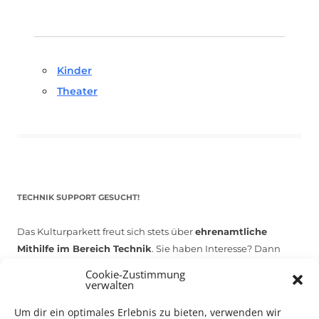
Kinder
Theater
TECHNIK SUPPORT GESUCHT!
Das Kulturparkett freut sich stets über
ehrenamtliche
Mithilfe im Bereich Technik
. Sie haben Interesse? Dann
melden Sie sich unter
info@kulturparkett-rhein-neckar.de
Cookie-Zustimmung
verwalten
Um dir ein optimales Erlebnis zu bieten, verwenden wir
*KULTURTIPP SOMMERPAUSE: FESTIVAL DES DEUTSCHEN FILMS*