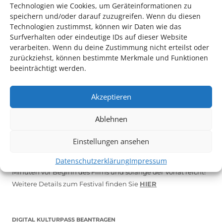
Technologien wie Cookies, um Geräteinformationen zu
speichern und/oder darauf zuzugreifen. Wenn du diesen
Technologien zustimmst, können wir Daten wie das
Surfverhalten oder eindeutige IDs auf dieser Website
verarbeiten. Wenn du deine Zustimmung nicht erteilst oder
zurückziehst, können bestimmte Merkmale und Funktionen
beeinträchtigt werden.
Akzeptieren
Ablehnen
Auch dieses Jahr findet wieder das
Festival des deutschen
Films
in Ludwigshafen statt.
Einstellungen ansehen
Vom 19. August bist zum 9. September
haben
Kulturpass-
Datenschutzerklärung
Impressum
Inhaber*innen freien Eintritt
zu den Vorstellungen – 30
Minuten vor Beginn des Films und solange der Vorrat reicht!
Weitere Details zum Festival finden Sie
HIER
DIGITAL KULTURPASS BEANTRAGEN